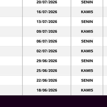
20/07/2026
SENIN
16/07/2026
KAMIS
13/07/2026
SENIN
09/07/2026
KAMIS
06/07/2026
SENIN
02/07/2026
KAMIS
29/06/2026
SENIN
25/06/2026
KAMIS
22/06/2026
SENIN
18/06/2026
KAMIS