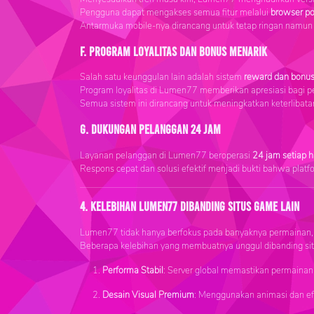
Pengguna dapat mengakses semua fitur melalui
browser po
Antarmuka mobile-nya dirancang untuk tetap ringan namu
f. Program Loyalitas dan Bonus Menarik
Salah satu keunggulan lain adalah sistem
reward dan bonu
Program loyalitas di Lumen77 memberikan apresiasi bagi 
Semua sistem ini dirancang untuk meningkatkan keterliba
g. Dukungan Pelanggan 24 Jam
Layanan pelanggan di Lumen77 beroperasi
24 jam setiap h
Respons cepat dan solusi efektif menjadi bukti bahwa pla
4. Kelebihan Lumen77 Dibanding Situs Game Lain
Lumen77 tidak hanya berfokus pada banyaknya permainan, 
Beberapa kelebihan yang membuatnya unggul dibanding situs
Performa Stabil
: Server global memastikan permainan
Desain Visual Premium
: Menggunakan animasi dan efek