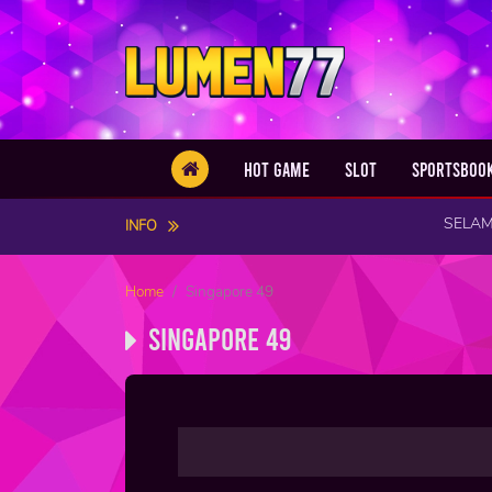
HOT GAME
SLOT
SPORTSBOO
SELAMAT DATA
INFO
Home
Singapore 49
Singapore 49