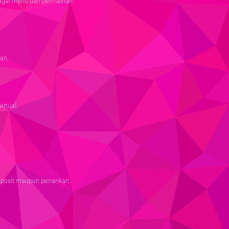
bagai menu dan permainan.
an.
irtual.
osit maupun penarikan.