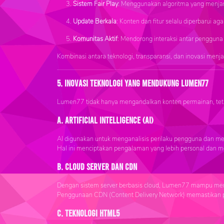
Sistem Fair Play
: Menggunakan algoritma yang menjam
Update Berkala
: Konten dan fitur selalu diperbarui ag
Komunitas Aktif
: Mendorong interaksi antar pengguna 
Kombinasi antara teknologi, transparansi, dan inovasi menj
5. Inovasi Teknologi yang Mendukung Lumen77
Lumen77 tidak hanya mengandalkan konten permainan, teta
a. Artificial Intelligence (AI)
AI digunakan untuk menganalisis perilaku pengguna dan m
Hal ini menciptakan pengalaman yang lebih personal dan 
b. Cloud Server dan CDN
Dengan sistem server berbasis cloud, Lumen77 mampu mem
Penggunaan CDN (Content Delivery Network) memastikan perf
c. Teknologi HTML5