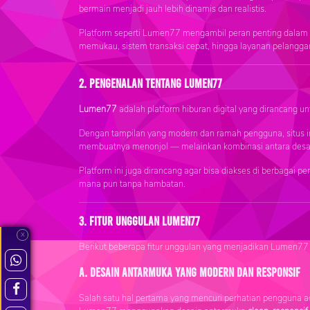
bermain menjadi jauh lebih dinamis dan realistis.
Platform seperti Lumen77 mengambil peran penting dalam re
memukau, sistem transaksi cepat, hingga layanan pelanggan 
2. Pengenalan Tentang Lumen77
Lumen77
adalah platform hiburan digital yang dirancang
Dengan tampilan yang modern dan ramah pengguna, situs in
membuatnya menonjol — melainkan kombinasi antara desain 
Platform ini juga dirancang agar bisa diakses di berbagai pe
mana pun tanpa hambatan.
3. Fitur Unggulan Lumen77
x
Berikut beberapa fitur unggulan yang menjadikan Lumen77 be
a. Desain Antarmuka yang Modern dan Responsif
Salah satu hal pertama yang mencuri perhatian pengguna ad