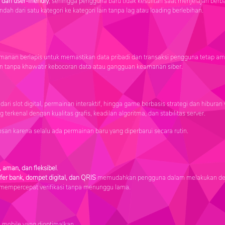
, dan user-friendly
, sehingga pengguna baru tidak kesulitan saat menjelajah ber
ah dari satu kategori ke kategori lain tanpa lag atau loading berlebihan.
manan berlapis untuk memastikan data pribadi dan transaksi pengguna tetap am
in tanpa khawatir kebocoran data atau gangguan keamanan siber.
slot digital, permainan interaktif, hingga game berbasis strategi dan hiburan v
ng terkenal dengan kualitas grafis, keadilan algoritma, dan stabilitas server.
an karena selalu ada permainan baru yang diperbarui secara rutin.
, aman, dan fleksibel
.
sfer bank, dompet digital, dan QRIS
memudahkan pengguna dalam melakukan dep
 mempercepat verifikasi tanpa menunggu lama.
 mobile yang dioptimalkan.