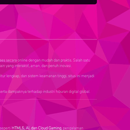
ses secara online dengan mudah dan praktis. Salah satu
n yang interaktif, aman, dan penuh inovasi.
tur lengkap, dan sistem keamanan tinggi, situs ini menjadi
serta dampaknya terhadap industri hiburan digital global.
seperti
HTML5, AI, dan Cloud Gaming
, pengalaman