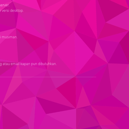
erver.
versi desktop.
si musiman.
g atau email kapan pun dibutuhkan.