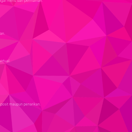
bagai menu dan permainan.
an.
irtual.
osit maupun penarikan.