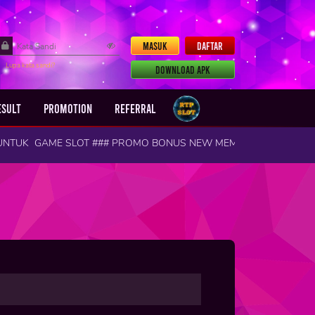
Masuk
Daftar
Kata Sandi
Lupa kata sandi?
Download APK
ESULT
PROMOTION
REFERRAL
GAME SLOT ### PROMO BONUS NEW MEMBER 60 % UNTUK GAME