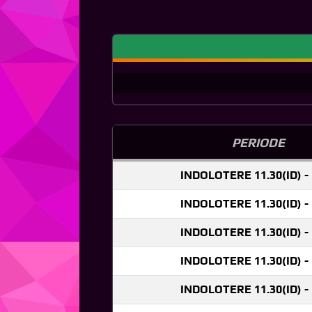
PERIODE
INDOLOTERE 11.30(ID) -
INDOLOTERE 11.30(ID) -
INDOLOTERE 11.30(ID) -
INDOLOTERE 11.30(ID) -
INDOLOTERE 11.30(ID) -