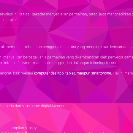
volusi ini. Ia tidak sekadar menyediakan permainan, tetapi juga menghadirkan p
interaktif.
 untuk memenuhi kebutuhan pengguna masa kini yang menginginkan kenyamanan d
i menyajikan berbagai jenis permainan yang dikembangkan oleh penyedia game 
interaktif, sistem keamanan canggih, dan dukungan teknologi terkini.
rangkat, baik melalui
komputer desktop, tablet, maupun smartphone
. Hal ini me
rbeda dari situs game digital lainnya:
alah tampilan situsnya.