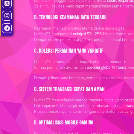
Lumen77 menggunakan desain antarmuka
clean, responsif
Selain itu, navigasi yang cepat memungkinkan pemain berpind
b. Teknologi Keamanan Data Terbaru
Keamanan menjadi prioritas utama dalam dunia digital.
Lumen77 mengadopsi
enkripsi SSL 256-bit
dan sistem kea
Dengan sistem proteksi canggih ini, pengguna dapat berma
c. Koleksi Permainan yang Variatif
Lumen77 menawarkan berbagai kategori permainan, mulai dari 
Semua permainan dikurasi dari
provider global ternama
, ya
Dengan pilihan yang beragam, pemain tidak akan merasa bos
d. Sistem Transaksi Cepat dan Aman
Lumen77 menyediakan metode transaksi digital yang
cepat
Dukungan untuk berbagai metode pembayaran seperti
tran
Proses transaksi pun diawasi dengan sistem otomatis yang
e. Optimalisasi Mobile Gaming
Menyesuaikan tren masa kini, Lumen77 menghadirkan versi