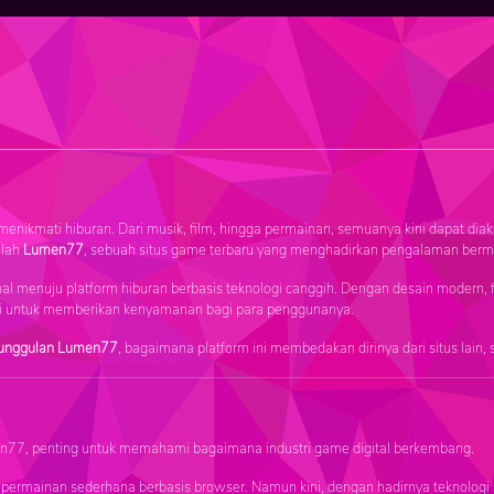
nikmati hiburan. Dari musik, film, hingga permainan, semuanya kini dapat diak
alah
Lumen77
, sebuah situs game terbaru yang menghadirkan pengalaman bermai
al menuju platform hiburan berbasis teknologi canggih. Dengan desain modern, fi
usi untuk memberikan kenyamanan bagi para penggunanya.
r unggulan Lumen77
, bagaimana platform ini membedakan dirinya dari situs lain, 
n77, penting untuk memahami bagaimana industri game digital berkembang.
ermainan sederhana berbasis browser. Namun kini, dengan hadirnya teknologi 