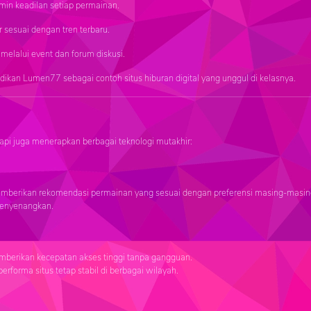
in keadilan setiap permainan.
ar sesuai dengan tren terbaru.
melalui event dan forum diskusi.
adikan Lumen77 sebagai contoh situs hiburan digital yang unggul di kelasnya.
pi juga menerapkan berbagai teknologi mutakhir:
emberikan rekomendasi permainan yang sesuai dengan preferensi masing-masin
menyenangkan.
berikan kecepatan akses tinggi tanpa gangguan.
orma situs tetap stabil di berbagai wilayah.