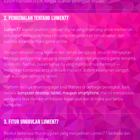
sistem transaksi cepat, hingga layanan pelanggan interaktif.
2. Pengenalan Tentang Lumen77
Lumen77
adalah platform hiburan digital yang dirancang untuk memenuhi
kebutuhan pengguna masa kini yang menginginkan kenyamanan dan
kualitas dalam bermain game online.
Dengan tampilan yang modern dan ramah pengguna, situs ini menyajikan
berbagai jenis permainan yang dikembangkan oleh penyedia game ternama
di industri. Namun, bukan hanya itu yang membuatnya menonjol —
melainkan kombinasi antara desain interaktif, sistem keamanan canggih,
dan dukungan teknologi terkini.
Platform ini juga dirancang agar bisa diakses di berbagai perangkat, baik
melalui
komputer desktop, tablet, maupun smartphone
. Hal ini memastikan
pengguna bisa menikmati hiburan kapan pun dan di mana pun tanpa
hambatan.
3. Fitur Unggulan Lumen77
Berikut beberapa fitur unggulan yang menjadikan Lumen77 berbeda dari
situs game digital lainnya: