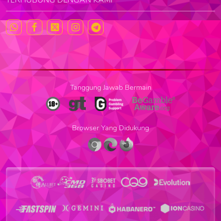
TERHUBUNG DENGAN KAMI
Tanggung Jawab Bermain
Browser Yang Didukung