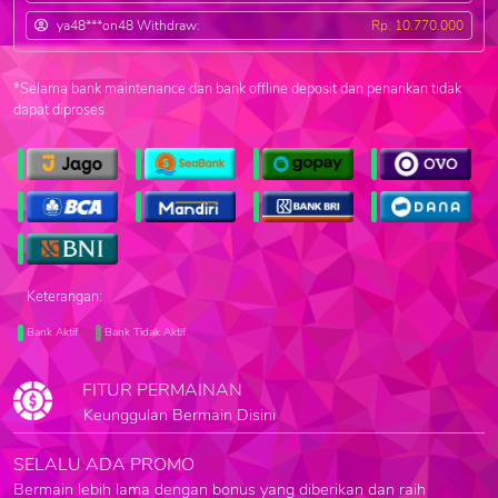
ya48***on48 Withdraw:
Rp. 10.770.000
*Selama bank maintenance dan bank offline deposit dan penarikan tidak
dapat diproses.
Keterangan:
Bank Aktif
Bank Tidak Aktif
FITUR PERMAINAN
Keunggulan Bermain Disini
SELALU ADA PROMO
Bermain lebih lama dengan bonus yang diberikan dan raih