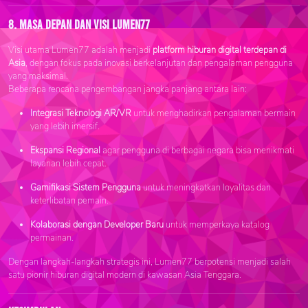
8. Masa Depan dan Visi Lumen77
Visi utama Lumen77 adalah menjadi
platform hiburan digital terdepan di
Asia
, dengan fokus pada inovasi berkelanjutan dan pengalaman pengguna
yang maksimal.
Beberapa rencana pengembangan jangka panjang antara lain:
Integrasi Teknologi AR/VR
untuk menghadirkan pengalaman bermain
yang lebih imersif.
Ekspansi Regional
agar pengguna di berbagai negara bisa menikmati
layanan lebih cepat.
Gamifikasi Sistem Pengguna
untuk meningkatkan loyalitas dan
keterlibatan pemain.
Kolaborasi dengan Developer Baru
untuk memperkaya katalog
permainan.
Dengan langkah-langkah strategis ini, Lumen77 berpotensi menjadi salah
satu pionir hiburan digital modern di kawasan Asia Tenggara.