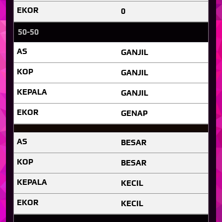
0
50-50
GANJIL
GANJIL
GANJIL
GENAP
BESAR
BESAR
KECIL
KECIL