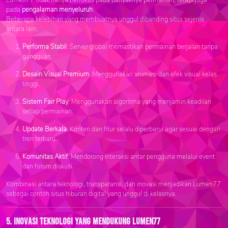
pada
pengalaman menyeluruh
.
Beberapa kelebihan yang membuatnya unggul dibanding situs sejenis
antara lain:
Performa Stabil
: Server global memastikan permainan berjalan tanpa
gangguan.
Desain Visual Premium
: Menggunakan animasi dan efek visual kelas
tinggi.
Sistem Fair Play
: Menggunakan algoritma yang menjamin keadilan
setiap permainan.
Update Berkala
: Konten dan fitur selalu diperbarui agar sesuai dengan
tren terbaru.
Komunitas Aktif
: Mendorong interaksi antar pengguna melalui event
dan forum diskusi.
Kombinasi antara teknologi, transparansi, dan inovasi menjadikan Lumen77
sebagai contoh situs hiburan digital yang unggul di kelasnya.
5. Inovasi Teknologi yang Mendukung Lumen77