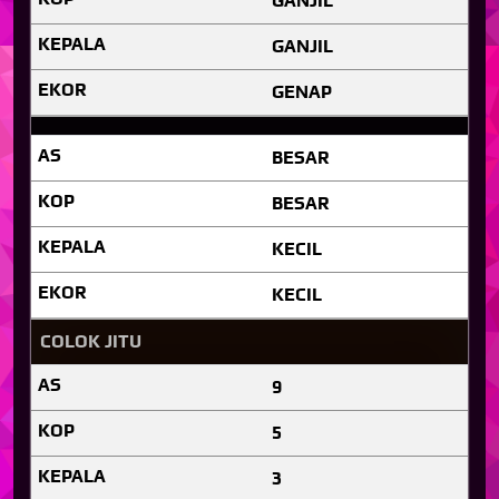
GANJIL
GANJIL
GENAP
BESAR
BESAR
KECIL
KECIL
COLOK JITU
9
5
3