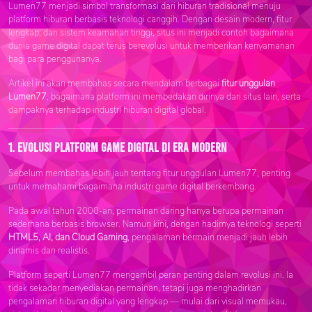
Lumen77 menjadi simbol transformasi dari hiburan tradisional menuju
platform hiburan berbasis teknologi canggih. Dengan desain modern, fitur
lengkap, dan sistem keamanan tinggi, situs ini menjadi contoh bagaimana
dunia game digital dapat terus berevolusi untuk memberikan kenyamanan
bagi para penggunanya.
Artikel ini akan membahas secara mendalam berbagai
fitur unggulan
Lumen77
, bagaimana platform ini membedakan dirinya dari situs lain, serta
dampaknya terhadap industri hiburan digital global.
1. Evolusi Platform Game Digital di Era Modern
Sebelum membahas lebih jauh tentang fitur unggulan Lumen77, penting
untuk memahami bagaimana industri game digital berkembang.
Pada awal tahun 2000-an, permainan daring hanya berupa permainan
sederhana berbasis browser. Namun kini, dengan hadirnya teknologi seperti
HTML5, AI, dan Cloud Gaming
, pengalaman bermain menjadi jauh lebih
dinamis dan realistis.
Platform seperti Lumen77 mengambil peran penting dalam revolusi ini. Ia
tidak sekadar menyediakan permainan, tetapi juga menghadirkan
pengalaman hiburan digital yang lengkap — mulai dari visual memukau,