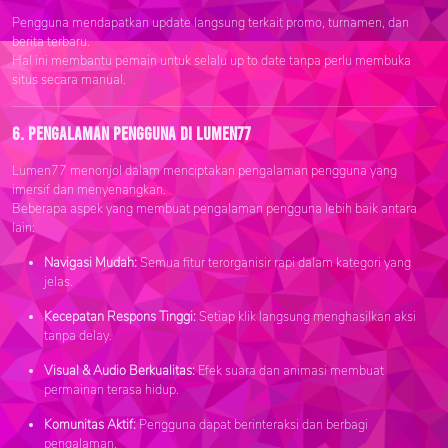
Pengguna mendapatkan update langsung terkait promo, turnamen, dan
berita terbaru.
Hal ini membantu pemain untuk selalu up to date tanpa perlu membuka
situs secara manual.
6. Pengalaman Pengguna di Lumen77
Lumen77 menonjol dalam menciptakan pengalaman pengguna yang
imersif dan menyenangkan.
Beberapa aspek yang membuat pengalaman pengguna lebih baik antara
lain:
Navigasi Mudah:
Semua fitur terorganisir rapi dalam kategori yang
jelas.
Kecepatan Respons Tinggi:
Setiap klik langsung menghasilkan aksi
tanpa delay.
Visual & Audio Berkualitas:
Efek suara dan animasi membuat
permainan terasa hidup.
Komunitas Aktif:
Pengguna dapat berinteraksi dan berbagi
pengalaman.