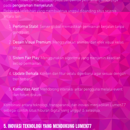
pada
pengalaman menyeluruh
.
Beberapa kelebihan yang membuatnya unggul dibanding situs sejenis
antara lain:
Performa Stabil
: Server global memastikan permainan berjalan tanpa
gangguan.
Desain Visual Premium
: Menggunakan animasi dan efek visual kelas
tinggi.
Sistem Fair Play
: Menggunakan algoritma yang menjamin keadilan
setiap permainan.
Update Berkala
: Konten dan fitur selalu diperbarui agar sesuai dengan
tren terbaru.
Komunitas Aktif
: Mendorong interaksi antar pengguna melalui event
dan forum diskusi.
Kombinasi antara teknologi, transparansi, dan inovasi menjadikan Lumen77
sebagai contoh situs hiburan digital yang unggul di kelasnya.
5. Inovasi Teknologi yang Mendukung Lumen77