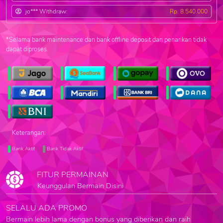
jo*** Withdraw:
Rp. 8.540.000
*Selama bank maintenance dan bank offline deposit dan penarikan tidak
dapat diproses.
Keterangan:
Bank Aktif
Bank Tidak Aktif
FITUR PERMAINAN
Keunggulan Bermain Disini
SELALU ADA PROMO
Bermain lebih lama dengan bonus yang diberikan dan raih