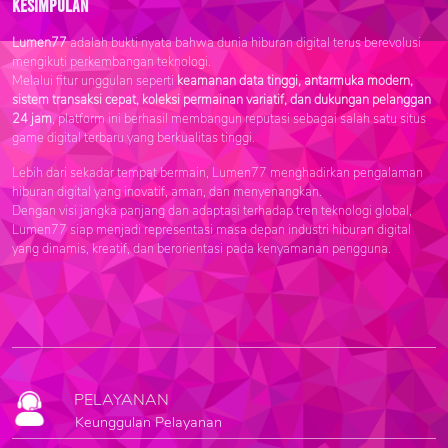
Kesimpulan
Lumen77
adalah bukti nyata bahwa dunia hiburan digital terus berevolusi
mengikuti perkembangan teknologi.
Melalui fitur unggulan seperti
keamanan data tinggi, antarmuka modern,
sistem transaksi cepat, koleksi permainan variatif, dan dukungan pelanggan
24 jam
, platform ini berhasil membangun reputasi sebagai salah satu situs
game digital terbaru yang berkualitas tinggi.
Lebih dari sekadar tempat bermain, Lumen77 menghadirkan pengalaman
hiburan digital yang inovatif, aman, dan menyenangkan.
Dengan visi jangka panjang dan adaptasi terhadap tren teknologi global,
Lumen77 siap menjadi representasi masa depan industri hiburan digital
yang dinamis, kreatif, dan berorientasi pada kenyamanan pengguna.
PELAYANAN
Keunggulan Pelayanan