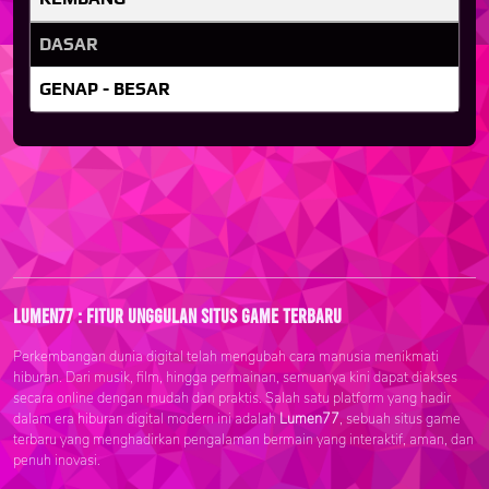
DASAR
GENAP - BESAR
Lumen77 : Fitur Unggulan Situs Game Terbaru
Perkembangan dunia digital telah mengubah cara manusia menikmati
hiburan. Dari musik, film, hingga permainan, semuanya kini dapat diakses
secara online dengan mudah dan praktis. Salah satu platform yang hadir
dalam era hiburan digital modern ini adalah
Lumen77
, sebuah situs game
terbaru yang menghadirkan pengalaman bermain yang interaktif, aman, dan
penuh inovasi.