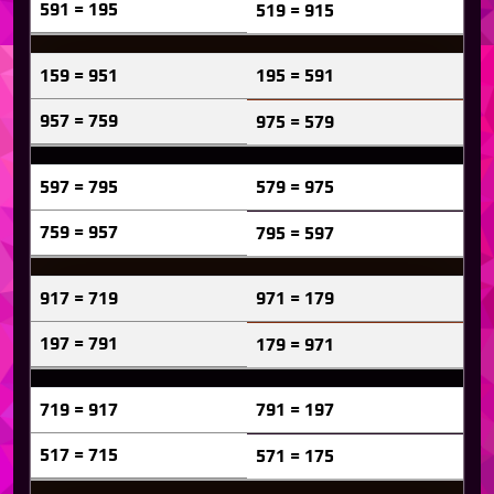
591 = 195
519 = 915
159 = 951
195 = 591
957 = 759
975 = 579
597 = 795
579 = 975
759 = 957
795 = 597
917 = 719
971 = 179
197 = 791
179 = 971
719 = 917
791 = 197
517 = 715
571 = 175