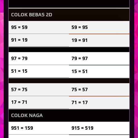
COLOK BEBAS 2D
95 = 59
59 = 95
91 = 19
19 = 91
97 = 79
79 = 97
51 = 15
15 = 51
57 = 75
75 = 57
17 = 71
71 = 17
COLOK NAGA
951 = 159
915 = 519