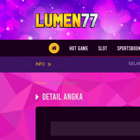
HOT GAME
SLOT
SPORTSBOO
SELAMAT DAT
INFO
Home
Detail Angka
Detail Angka