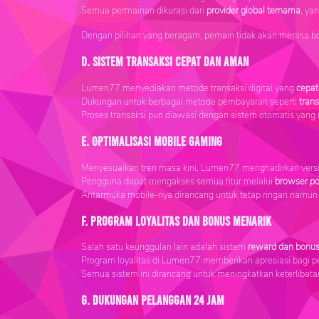
Semua permainan dikurasi dari
provider global ternama
, ya
Dengan pilihan yang beragam, pemain tidak akan merasa bos
d. Sistem Transaksi Cepat dan Aman
Lumen77 menyediakan metode transaksi digital yang
cepat
Dukungan untuk berbagai metode pembayaran seperti
tran
Proses transaksi pun diawasi dengan sistem otomatis yang
e. Optimalisasi Mobile Gaming
Menyesuaikan tren masa kini, Lumen77 menghadirkan versi
Pengguna dapat mengakses semua fitur melalui
browser po
Antarmuka mobile-nya dirancang untuk tetap ringan namu
f. Program Loyalitas dan Bonus Menarik
Salah satu keunggulan lain adalah sistem
reward dan bonu
Program loyalitas di Lumen77 memberikan apresiasi bagi 
Semua sistem ini dirancang untuk meningkatkan keterliba
g. Dukungan Pelanggan 24 Jam