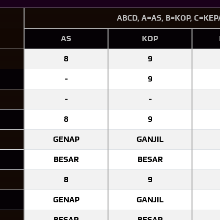
ABCD, A=AS, B=KOP, C=KE
AS
KOP
8
9
-
9
-
-
8
9
GENAP
GANJIL
BESAR
BESAR
8
9
GENAP
GANJIL
BESAR
BESAR