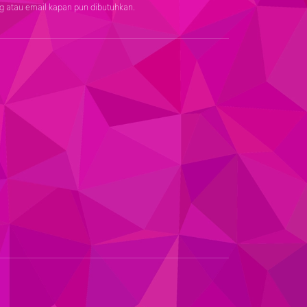
g atau email kapan pun dibutuhkan.