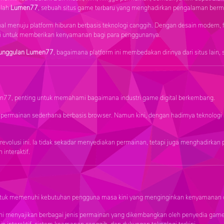
alah
Lumen77
, sebuah situs game terbaru yang menghadirkan pengalaman bermai
al menuju platform hiburan berbasis teknologi canggih. Dengan desain modern, fi
usi untuk memberikan kenyamanan bagi para penggunanya.
r unggulan Lumen77
, bagaimana platform ini membedakan dirinya dari situs lain, 
n77, penting untuk memahami bagaimana industri game digital berkembang.
ermainan sederhana berbasis browser. Namun kini, dengan hadirnya teknologi 
volusi ini. Ia tidak sekadar menyediakan permainan, tetapi juga menghadirkan p
interaktif.
 untuk memenuhi kebutuhan pengguna masa kini yang menginginkan kenyamanan d
i menyajikan berbagai jenis permainan yang dikembangkan oleh penyedia game 