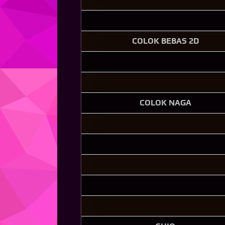
COLOK BEBAS 2D
COLOK NAGA