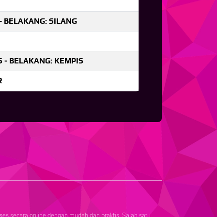
 - BELAKANG: SILANG
 - BELAKANG: KEMPIS
R
ses secara online dengan mudah dan praktis. Salah satu