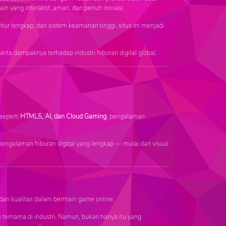
n yang interaktif, aman, dan penuh inovasi.
tur lengkap, dan sistem keamanan tinggi, situs ini menjadi
serta dampaknya terhadap industri hiburan digital global.
seperti
HTML5, AI, dan Cloud Gaming
, pengalaman
engalaman hiburan digital yang lengkap — mulai dari visual
an kualitas dalam bermain game online.
ternama di industri. Namun, bukan hanya itu yang