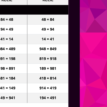
84 = 48
48 = 84
94 = 49
49 = 94
41 = 14
14 = 41
984 = 489
948 = 849
891 = 198
819 = 918
198 = 891
189 = 981
481 = 184
418 = 814
941 = 149
914 = 419
149 = 941
194 = 491