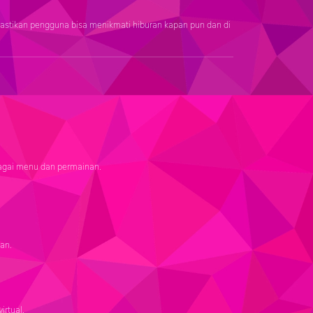
mastikan pengguna bisa menikmati hiburan kapan pun dan di
bagai menu dan permainan.
an.
irtual.