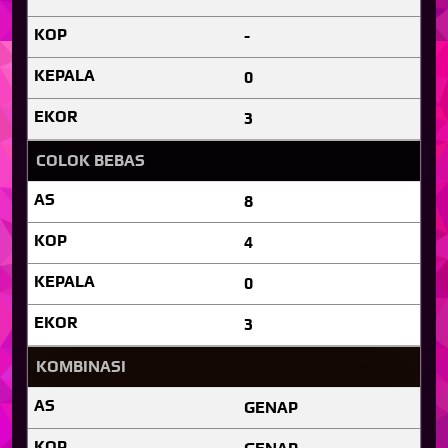
-
0
3
COLOK BEBAS
8
4
0
3
KOMBINASI
GENAP