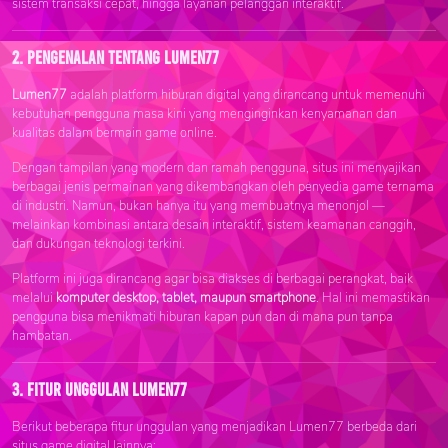
sistem transaksi cepat, hingga layanan pelanggan interaktif.
2. Pengenalan Tentang Lumen77
Lumen77
adalah platform hiburan digital yang dirancang untuk memenuhi
kebutuhan pengguna masa kini yang menginginkan kenyamanan dan
kualitas dalam bermain game online.
Dengan tampilan yang modern dan ramah pengguna, situs ini menyajikan
berbagai jenis permainan yang dikembangkan oleh penyedia game ternama
di industri. Namun, bukan hanya itu yang membuatnya menonjol —
melainkan kombinasi antara desain interaktif, sistem keamanan canggih,
dan dukungan teknologi terkini.
Platform ini juga dirancang agar bisa diakses di berbagai perangkat, baik
melalui
komputer desktop, tablet, maupun smartphone
. Hal ini memastikan
pengguna bisa menikmati hiburan kapan pun dan di mana pun tanpa
hambatan.
3. Fitur Unggulan Lumen77
Berikut beberapa fitur unggulan yang menjadikan Lumen77 berbeda dari
situs game digital lainnya: