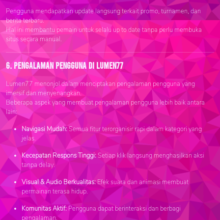
Pengguna mendapatkan update langsung terkait promo, turnamen, dan
berita terbaru.
Hal ini membantu pemain untuk selalu up to date tanpa perlu membuka
situs secara manual.
6. Pengalaman Pengguna di Lumen77
Lumen77 menonjol dalam menciptakan pengalaman pengguna yang
imersif dan menyenangkan.
Beberapa aspek yang membuat pengalaman pengguna lebih baik antara
lain:
Navigasi Mudah:
Semua fitur terorganisir rapi dalam kategori yang
jelas.
Kecepatan Respons Tinggi:
Setiap klik langsung menghasilkan aksi
tanpa delay.
Visual & Audio Berkualitas:
Efek suara dan animasi membuat
permainan terasa hidup.
Komunitas Aktif:
Pengguna dapat berinteraksi dan berbagi
pengalaman.