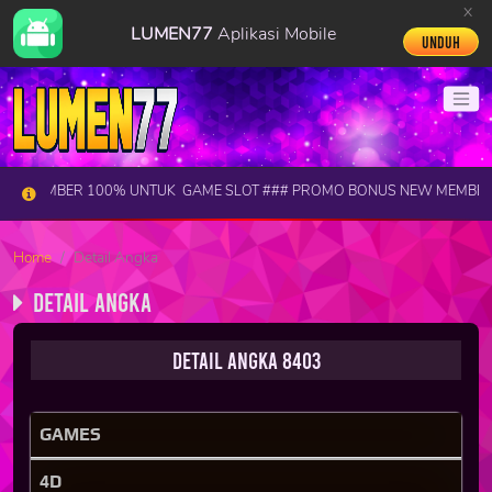
x
LUMEN77
Aplikasi Mobile
Unduh
ER 100% UNTUK GAME SLOT ### PROMO BONUS NEW MEMBER 60 % UN
Home
Detail Angka
Detail Angka
Detail Angka 8403
GAMES
4D