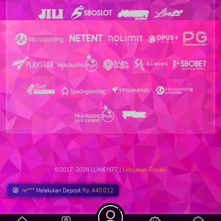
©2017-2026 LUMEN77 |
Kebijakan Privasi