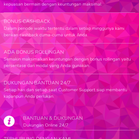
kepuasan bermain dengan keuntungan maksimal.
BONUS CASHBACK
Dalam periode waktu tertentu dalam setiap minggunya kami
berikan cashback cuma-cuma untuk Anda.
ADA BONUS ROLLINGAN
Semakin maksimalkan keuntungan dengan bonus rollingan yaitu
persentase dari modal yang Anda gunakan.
DUKUNGAN BANTUAN 24/7
Setiap hari dan setiap saat Customer Support siap membantu
kapanpun Anda perlukan.
BANTUAN & DUKUNGAN
Dukungan Online 24/7