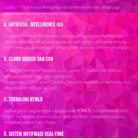
Lumen77 tidak hanya mengandalkan konten permainan, tetapi juga
menerapkan berbagai teknologi mutakhir:
a. Artificial Intelligence (AI)
AI digunakan untuk menganalisis perilaku pengguna dan memberikan
rekomendasi permainan yang sesuai dengan preferensi masing-masing.
Hal ini menciptakan pengalaman yang lebih personal dan menyenangkan.
b. Cloud Server dan CDN
Dengan sistem server berbasis cloud, Lumen77 mampu memberikan
kecepatan akses tinggi tanpa gangguan.
Penggunaan CDN (Content Delivery Network) memastikan performa situs
tetap stabil di berbagai wilayah.
c. Teknologi HTML5
Semua game yang tersedia menggunakan
HTML5
, menjadikannya lebih
ringan, kompatibel di semua perangkat, dan tidak memerlukan instalasi
tambahan seperti Flash Player.
d. Sistem Notifikasi Real-Time