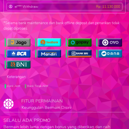
el*** Withdraw:
Rp. 11.130.000
*Selama bank maintenance dan bank offline deposit dan penarikan tidak
dapat diproses.
Keterangan:
Bank Aktif
Bank Tidak Aktif
FITUR PERMAINAN
Keunggulan Bermain Disini
SELALU ADA PROMO
Bermain lebih lama dengan bonus yang diberikan dan raih