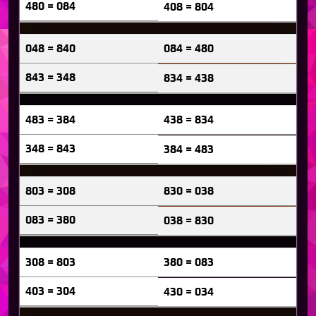
480 = 084
408 = 804
048 = 840
084 = 480
843 = 348
834 = 438
483 = 384
438 = 834
348 = 843
384 = 483
803 = 308
830 = 038
083 = 380
038 = 830
308 = 803
380 = 083
403 = 304
430 = 034