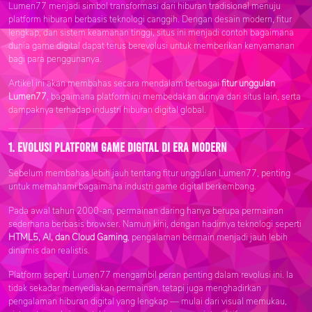
Lumen77 menjadi simbol transformasi dari hiburan tradisional menuju
platform hiburan berbasis teknologi canggih. Dengan desain modern, fitur
lengkap, dan sistem keamanan tinggi, situs ini menjadi contoh bagaimana
dunia game digital dapat terus berevolusi untuk memberikan kenyamanan
bagi para penggunanya.
Artikel ini akan membahas secara mendalam berbagai
fitur unggulan
Lumen77
, bagaimana platform ini membedakan dirinya dari situs lain, serta
dampaknya terhadap industri hiburan digital global.
1. Evolusi Platform Game Digital di Era Modern
Sebelum membahas lebih jauh tentang fitur unggulan Lumen77, penting
untuk memahami bagaimana industri game digital berkembang.
Pada awal tahun 2000-an, permainan daring hanya berupa permainan
sederhana berbasis browser. Namun kini, dengan hadirnya teknologi seperti
HTML5, AI, dan Cloud Gaming
, pengalaman bermain menjadi jauh lebih
dinamis dan realistis.
Platform seperti Lumen77 mengambil peran penting dalam revolusi ini. Ia
tidak sekadar menyediakan permainan, tetapi juga menghadirkan
pengalaman hiburan digital yang lengkap — mulai dari visual memukau,