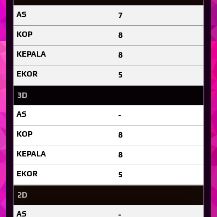
7
8
8
5
3D
-
8
8
5
2D
-