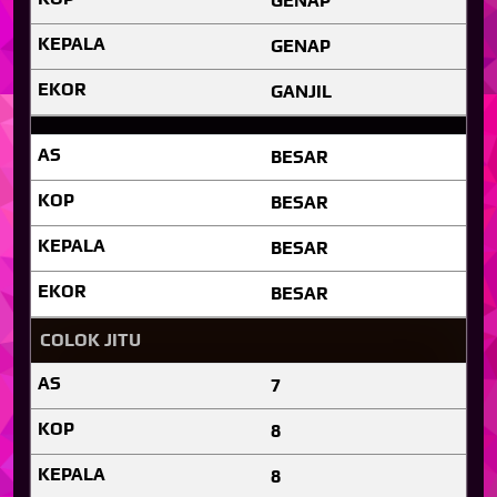
GENAP
GENAP
GANJIL
BESAR
BESAR
BESAR
BESAR
COLOK JITU
7
8
8