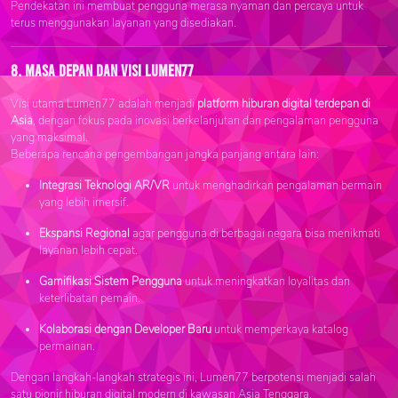
Pendekatan ini membuat pengguna merasa nyaman dan percaya untuk
terus menggunakan layanan yang disediakan.
8. Masa Depan dan Visi Lumen77
Visi utama Lumen77 adalah menjadi
platform hiburan digital terdepan di
Asia
, dengan fokus pada inovasi berkelanjutan dan pengalaman pengguna
yang maksimal.
Beberapa rencana pengembangan jangka panjang antara lain:
Integrasi Teknologi AR/VR
untuk menghadirkan pengalaman bermain
yang lebih imersif.
Ekspansi Regional
agar pengguna di berbagai negara bisa menikmati
layanan lebih cepat.
Gamifikasi Sistem Pengguna
untuk meningkatkan loyalitas dan
keterlibatan pemain.
Kolaborasi dengan Developer Baru
untuk memperkaya katalog
permainan.
Dengan langkah-langkah strategis ini, Lumen77 berpotensi menjadi salah
satu pionir hiburan digital modern di kawasan Asia Tenggara.