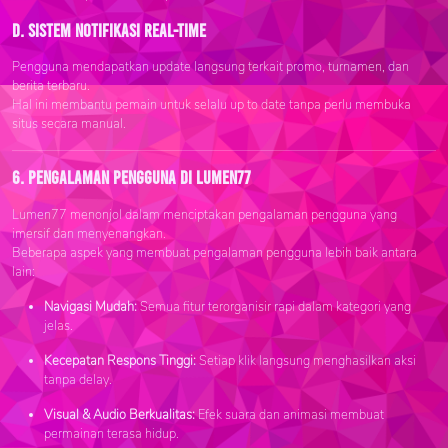
d. Sistem Notifikasi Real-Time
Pengguna mendapatkan update langsung terkait promo, turnamen, dan
berita terbaru.
Hal ini membantu pemain untuk selalu up to date tanpa perlu membuka
situs secara manual.
6. Pengalaman Pengguna di Lumen77
Lumen77 menonjol dalam menciptakan pengalaman pengguna yang
imersif dan menyenangkan.
Beberapa aspek yang membuat pengalaman pengguna lebih baik antara
lain:
Navigasi Mudah:
Semua fitur terorganisir rapi dalam kategori yang
jelas.
Kecepatan Respons Tinggi:
Setiap klik langsung menghasilkan aksi
tanpa delay.
Visual & Audio Berkualitas:
Efek suara dan animasi membuat
permainan terasa hidup.