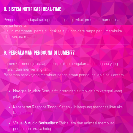
d. Sistem Notifikasi Real-Time
Pengguna mendapatkan update langsung terkait promo, turnamen, dan
berita terbaru.
Hal ini membantu pemain untuk selalu up to date tanpa perlu membuka
situs secara manual.
6. Pengalaman Pengguna di Lumen77
Lumen77 menonjol dalam menciptakan pengalaman pengguna yang
imersif dan menyenangkan.
Beberapa aspek yang membuat pengalaman pengguna lebih baik antara
lain:
Navigasi Mudah:
Semua fitur terorganisir rapi dalam kategori yang
jelas.
Kecepatan Respons Tinggi:
Setiap klik langsung menghasilkan aksi
tanpa delay.
Visual & Audio Berkualitas:
Efek suara dan animasi membuat
permainan terasa hidup.