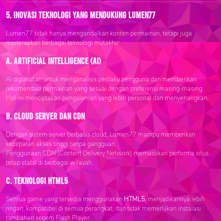
5. Inovasi Teknologi yang Mendukung Lumen77
Lumen77 tidak hanya mengandalkan konten permainan, tetapi juga
menerapkan berbagai teknologi mutakhir:
a. Artificial Intelligence (AI)
AI digunakan untuk menganalisis perilaku pengguna dan memberikan
rekomendasi permainan yang sesuai dengan preferensi masing-masing.
Hal ini menciptakan pengalaman yang lebih personal dan menyenangkan.
b. Cloud Server dan CDN
Dengan sistem server berbasis cloud, Lumen77 mampu memberikan
kecepatan akses tinggi tanpa gangguan.
Penggunaan CDN (Content Delivery Network) memastikan performa situs
tetap stabil di berbagai wilayah.
c. Teknologi HTML5
Semua game yang tersedia menggunakan
HTML5
, menjadikannya lebih
ringan, kompatibel di semua perangkat, dan tidak memerlukan instalasi
tambahan seperti Flash Player.