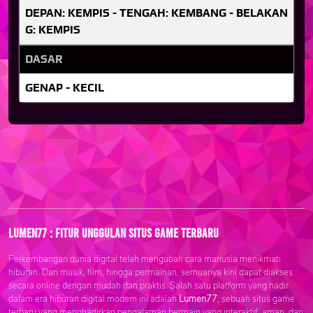
DEPAN: KEMPIS - TENGAH: KEMBANG - BELAKAN
G: KEMPIS
DASAR
GENAP - KECIL
Lumen77 : Fitur Unggulan Situs Game Terbaru
Perkembangan dunia digital telah mengubah cara manusia menikmati
hiburan. Dari musik, film, hingga permainan, semuanya kini dapat diakses
secara online dengan mudah dan praktis. Salah satu platform yang hadir
dalam era hiburan digital modern ini adalah
Lumen77
, sebuah situs game
terbaru yang menghadirkan pengalaman bermain yang interaktif, aman, dan