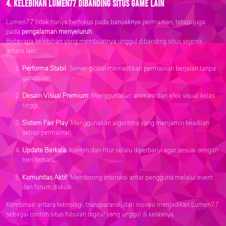
4. Kelebihan Lumen77 Dibanding Situs Game Lain
Lumen77 tidak hanya berfokus pada banyaknya permainan, tetapi juga
pada
pengalaman menyeluruh
.
Beberapa kelebihan yang membuatnya unggul dibanding situs sejenis
antara lain:
Performa Stabil
: Server global memastikan permainan berjalan tanpa
gangguan.
Desain Visual Premium
: Menggunakan animasi dan efek visual kelas
tinggi.
Sistem Fair Play
: Menggunakan algoritma yang menjamin keadilan
setiap permainan.
Update Berkala
: Konten dan fitur selalu diperbarui agar sesuai dengan
tren terbaru.
Komunitas Aktif
: Mendorong interaksi antar pengguna melalui event
dan forum diskusi.
Kombinasi antara teknologi, transparansi, dan inovasi menjadikan Lumen77
sebagai contoh situs hiburan digital yang unggul di kelasnya.