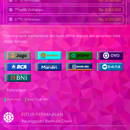
ti***h Withdraw:
Rp. 9.780.000
***za96 Withdraw:
Rp. 9.410.000
ti***ri Withdraw:
Rp. 4.150.000
*Selama bank maintenance dan bank offline deposit dan penarikan tidak
dapat diproses.
Keterangan:
Bank Aktif
Bank Tidak Aktif
FITUR PERMAINAN
Keunggulan Bermain Disini