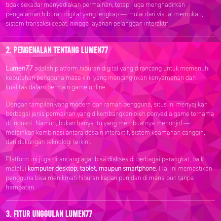
tidak sekadar menyediakan permainan, tetapi juga menghadirkan
pengalaman hiburan digital yang lengkap — mulai dari visual memukau,
sistem transaksi cepat, hingga layanan pelanggan interaktif.
2. Pengenalan Tentang Lumen77
Lumen77
adalah platform hiburan digital yang dirancang untuk memenuhi
kebutuhan pengguna masa kini yang menginginkan kenyamanan dan
kualitas dalam bermain game online.
Dengan tampilan yang modern dan ramah pengguna, situs ini menyajikan
berbagai jenis permainan yang dikembangkan oleh penyedia game ternama
di industri. Namun, bukan hanya itu yang membuatnya menonjol —
melainkan kombinasi antara desain interaktif, sistem keamanan canggih,
dan dukungan teknologi terkini.
Platform ini juga dirancang agar bisa diakses di berbagai perangkat, baik
melalui
komputer desktop, tablet, maupun smartphone
. Hal ini memastikan
pengguna bisa menikmati hiburan kapan pun dan di mana pun tanpa
hambatan.
3. Fitur Unggulan Lumen77