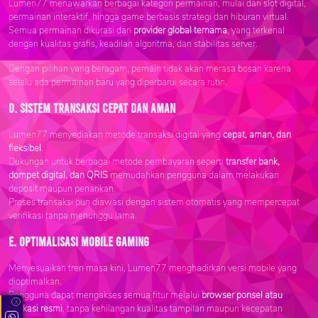
Lumen77 menawarkan berbagai kategori permainan, mulai dari slot digital,
permainan interaktif, hingga game berbasis strategi dan hiburan virtual.
Semua permainan dikurasi dari
provider global ternama
, yang terkenal
dengan kualitas grafis, keadilan algoritma, dan stabilitas server.
Dengan pilihan yang beragam, pemain tidak akan merasa bosan karena
selalu ada permainan baru yang diperbarui secara rutin.
d. Sistem Transaksi Cepat dan Aman
Lumen77 menyediakan metode transaksi digital yang
cepat, aman, dan
fleksibel
.
Dukungan untuk berbagai metode pembayaran seperti
transfer bank,
dompet digital, dan QRIS
memudahkan pengguna dalam melakukan
deposit maupun penarikan.
Proses transaksi pun diawasi dengan sistem otomatis yang mempercepat
verifikasi tanpa menunggu lama.
e. Optimalisasi Mobile Gaming
Menyesuaikan tren masa kini, Lumen77 menghadirkan versi mobile yang
dioptimalkan.
Pengguna dapat mengakses semua fitur melalui
browser ponsel atau
x
aplikasi resmi
, tanpa kehilangan kualitas tampilan maupun kecepatan