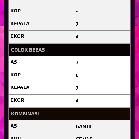
-
7
4
COLOK BEBAS
7
6
7
4
KOMBINASI
GANJIL