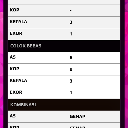
-
3
1
COLOK BEBAS
6
0
3
1
KOMBINASI
GENAP