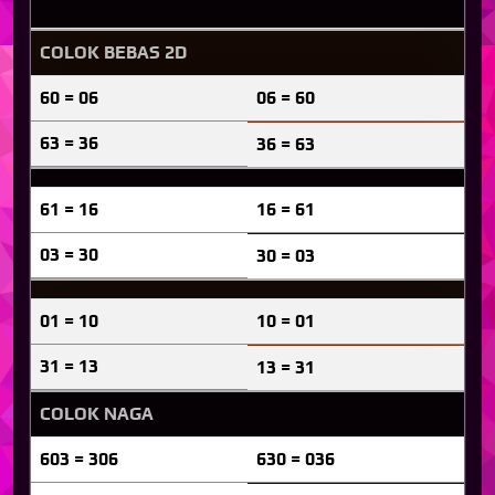
COLOK BEBAS 2D
60 = 06
06 = 60
63 = 36
36 = 63
61 = 16
16 = 61
03 = 30
30 = 03
01 = 10
10 = 01
31 = 13
13 = 31
COLOK NAGA
603 = 306
630 = 036