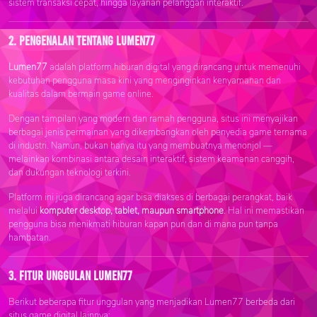
sistem transaksi cepat, hingga layanan pelanggan interaktif.
2. Pengenalan Tentang Lumen77
Lumen77
adalah platform hiburan digital yang dirancang untuk memenuhi
kebutuhan pengguna masa kini yang menginginkan kenyamanan dan
kualitas dalam bermain game online.
Dengan tampilan yang modern dan ramah pengguna, situs ini menyajikan
berbagai jenis permainan yang dikembangkan oleh penyedia game ternama
di industri. Namun, bukan hanya itu yang membuatnya menonjol —
melainkan kombinasi antara desain interaktif, sistem keamanan canggih,
dan dukungan teknologi terkini.
Platform ini juga dirancang agar bisa diakses di berbagai perangkat, baik
melalui
komputer desktop, tablet, maupun smartphone
. Hal ini memastikan
pengguna bisa menikmati hiburan kapan pun dan di mana pun tanpa
hambatan.
3. Fitur Unggulan Lumen77
Berikut beberapa fitur unggulan yang menjadikan Lumen77 berbeda dari
situs game digital lainnya: