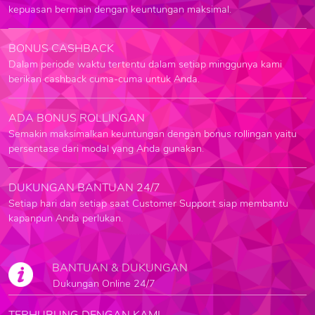
kepuasan bermain dengan keuntungan maksimal.
BONUS CASHBACK
Dalam periode waktu tertentu dalam setiap minggunya kami
berikan cashback cuma-cuma untuk Anda.
ADA BONUS ROLLINGAN
Semakin maksimalkan keuntungan dengan bonus rollingan yaitu
persentase dari modal yang Anda gunakan.
DUKUNGAN BANTUAN 24/7
Setiap hari dan setiap saat Customer Support siap membantu
kapanpun Anda perlukan.
BANTUAN & DUKUNGAN
Dukungan Online 24/7