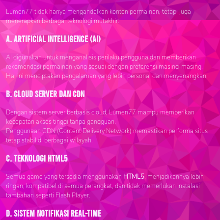
Lumen77 tidak hanya mengandalkan konten permainan, tetapi juga
menerapkan berbagai teknologi mutakhir:
a. Artificial Intelligence (AI)
AI digunakan untuk menganalisis perilaku pengguna dan memberikan
rekomendasi permainan yang sesuai dengan preferensi masing-masing.
Hal ini menciptakan pengalaman yang lebih personal dan menyenangkan.
b. Cloud Server dan CDN
Dengan sistem server berbasis cloud, Lumen77 mampu memberikan
kecepatan akses tinggi tanpa gangguan.
Penggunaan CDN (Content Delivery Network) memastikan performa situs
tetap stabil di berbagai wilayah.
c. Teknologi HTML5
Semua game yang tersedia menggunakan
HTML5
, menjadikannya lebih
ringan, kompatibel di semua perangkat, dan tidak memerlukan instalasi
tambahan seperti Flash Player.
d. Sistem Notifikasi Real-Time