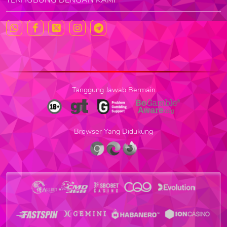
TERHUBUNG DENGAN KAMI
Tanggung Jawab Bermain
Browser Yang Didukung