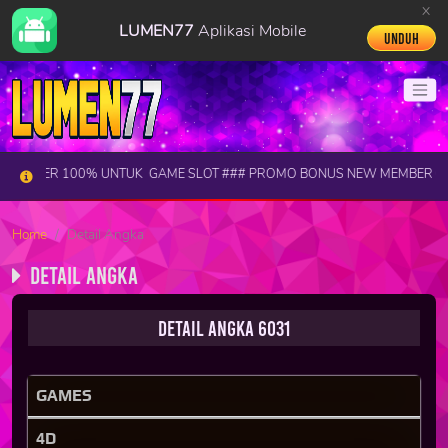
x
LUMEN77
Aplikasi Mobile
Unduh
 100% UNTUK GAME SLOT ### PROMO BONUS NEW MEMBER 60 % UNTU
Home
Detail Angka
Detail Angka
Detail Angka 6031
GAMES
4D