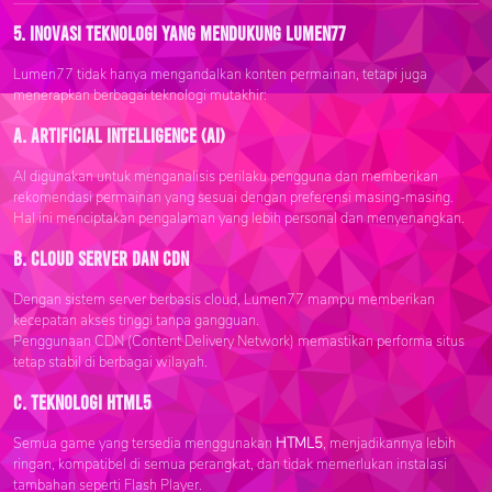
5. Inovasi Teknologi yang Mendukung Lumen77
Lumen77 tidak hanya mengandalkan konten permainan, tetapi juga
menerapkan berbagai teknologi mutakhir:
a. Artificial Intelligence (AI)
AI digunakan untuk menganalisis perilaku pengguna dan memberikan
rekomendasi permainan yang sesuai dengan preferensi masing-masing.
Hal ini menciptakan pengalaman yang lebih personal dan menyenangkan.
b. Cloud Server dan CDN
Dengan sistem server berbasis cloud, Lumen77 mampu memberikan
kecepatan akses tinggi tanpa gangguan.
Penggunaan CDN (Content Delivery Network) memastikan performa situs
tetap stabil di berbagai wilayah.
c. Teknologi HTML5
Semua game yang tersedia menggunakan
HTML5
, menjadikannya lebih
ringan, kompatibel di semua perangkat, dan tidak memerlukan instalasi
tambahan seperti Flash Player.