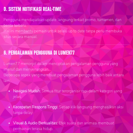
d. Sistem Notifikasi Real-Time
Pengguna mendapatkan update langsung terkait promo, turnamen, dan
berita terbaru.
Hal ini membantu pemain untuk selalu up to date tanpa perlu membuka
situs secara manual.
6. Pengalaman Pengguna di Lumen77
Lumen77 menonjol dalam menciptakan pengalaman pengguna yang
imersif dan menyenangkan.
Beberapa aspek yang membuat pengalaman pengguna lebih baik antara
lain:
Navigasi Mudah:
Semua fitur terorganisir rapi dalam kategori yang
jelas.
Kecepatan Respons Tinggi:
Setiap klik langsung menghasilkan aksi
tanpa delay.
Visual & Audio Berkualitas:
Efek suara dan animasi membuat
permainan terasa hidup.