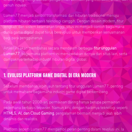
penuh inovasi.
Lumen77 menjadi simbol transformasi dari hiburan tradisional menuju
platform hiburan berbasis teknologi canggih. Dengan desain modern, fitur
lengkap, dan sistem keamanan tinggi, situs ini menjadi contoh bagaimana
dunia game digital dapat terus berevolusi untuk memberikan kenyamanan
bagi para penggunanya.
Artikel ini akan membahas secara mendalam berbagai
fitur unggulan
Lumen77
, bagaimana platform ini membedakan dirinya dari situs lain, serta
dampaknya terhadap industri hiburan digital global.
1. Evolusi Platform Game Digital di Era Modern
Sebelum membahas lebih jauh tentang fitur unggulan Lumen77, penting
untuk memahami bagaimana industri game digital berkembang.
Pada awal tahun 2000-an, permainan daring hanya berupa permainan
sederhana berbasis browser. Namun kini, dengan hadirnya teknologi seperti
HTML5, AI, dan Cloud Gaming
, pengalaman bermain menjadi jauh lebih
dinamis dan realistis.
Platform seperti Lumen77 mengambil peran penting dalam revolusi ini. Ia