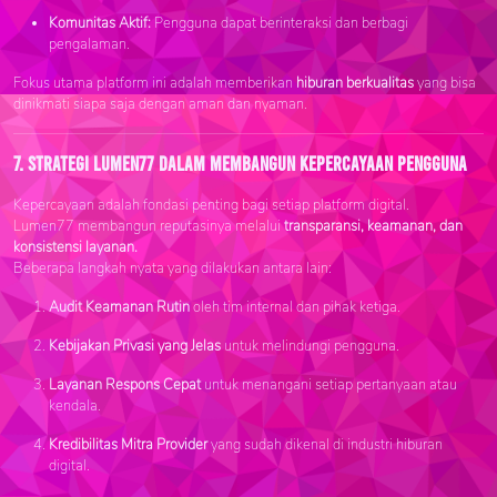
Komunitas Aktif:
Pengguna dapat berinteraksi dan berbagi
pengalaman.
Fokus utama platform ini adalah memberikan
hiburan berkualitas
yang bisa
dinikmati siapa saja dengan aman dan nyaman.
7. Strategi Lumen77 dalam Membangun Kepercayaan Pengguna
Kepercayaan adalah fondasi penting bagi setiap platform digital.
Lumen77 membangun reputasinya melalui
transparansi, keamanan, dan
konsistensi layanan.
Beberapa langkah nyata yang dilakukan antara lain:
Audit Keamanan Rutin
oleh tim internal dan pihak ketiga.
Kebijakan Privasi yang Jelas
untuk melindungi pengguna.
Layanan Respons Cepat
untuk menangani setiap pertanyaan atau
kendala.
Kredibilitas Mitra Provider
yang sudah dikenal di industri hiburan
digital.