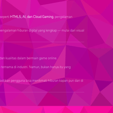
seperti
HTML5, AI, dan Cloud Gaming
, pengalaman
engalaman hiburan digital yang lengkap — mulai dari visual
an kualitas dalam bermain game online.
ternama di industri. Namun, bukan hanya itu yang
mastikan pengguna bisa menikmati hiburan kapan pun dan di