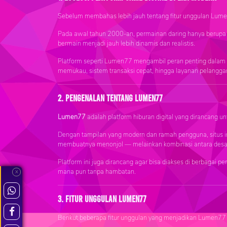
Sebelum membahas lebih jauh tentang fitur unggulan Lume
Pada awal tahun 2000-an, permainan daring hanya berupa p
bermain menjadi jauh lebih dinamis dan realistis.
Platform seperti Lumen77 mengambil peran penting dalam re
memukau, sistem transaksi cepat, hingga layanan pelanggan 
2. Pengenalan Tentang Lumen77
Lumen77
adalah platform hiburan digital yang dirancang
Dengan tampilan yang modern dan ramah pengguna, situs in
membuatnya menonjol — melainkan kombinasi antara desain 
Platform ini juga dirancang agar bisa diakses di berbagai pe
mana pun tanpa hambatan.
x
3. Fitur Unggulan Lumen77
Berikut beberapa fitur unggulan yang menjadikan Lumen77 be