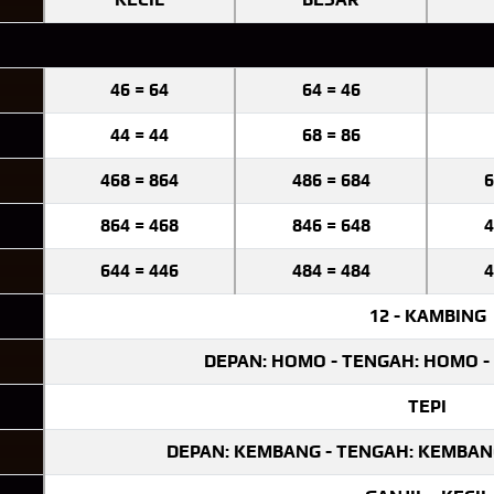
46 = 64
64 = 46
44 = 44
68 = 86
468 = 864
486 = 684
6
864 = 468
846 = 648
4
644 = 446
484 = 484
4
12 - KAMBING
DEPAN: HOMO - TENGAH: HOMO 
TEPI
DEPAN: KEMBANG - TENGAH: KEMBANG