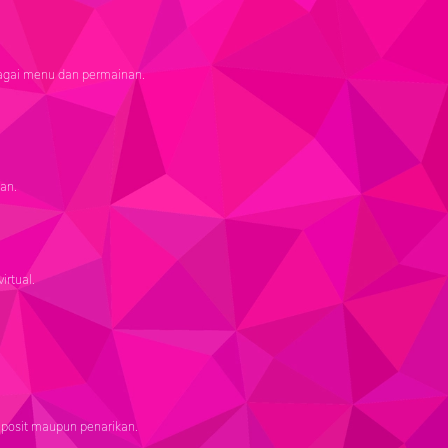
bagai menu dan permainan.
an.
irtual.
osit maupun penarikan.