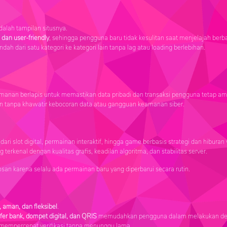
alah tampilan situsnya.
, dan user-friendly
, sehingga pengguna baru tidak kesulitan saat menjelajah ber
ah dari satu kategori ke kategori lain tanpa lag atau loading berlebihan.
manan berlapis untuk memastikan data pribadi dan transaksi pengguna tetap am
in tanpa khawatir kebocoran data atau gangguan keamanan siber.
slot digital, permainan interaktif, hingga game berbasis strategi dan hiburan v
ng terkenal dengan kualitas grafis, keadilan algoritma, dan stabilitas server.
an karena selalu ada permainan baru yang diperbarui secara rutin.
, aman, dan fleksibel
.
sfer bank, dompet digital, dan QRIS
memudahkan pengguna dalam melakukan dep
 mempercepat verifikasi tanpa menunggu lama.