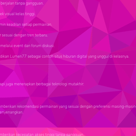
 berjalan tanpa gangguan.
 visual kelas tinggi.
in keadilan setiap permainan.
ar sesuai dengan tren terbaru.
melalui event dan forum diskusi.
adikan Lumen77 sebagai contoh situs hiburan digital yang unggul di kelasnya.
pi juga menerapkan berbagai teknologi mutakhir:
emberikan rekomendasi permainan yang sesuai dengan preferensi masing-masin
menyenangkan.
berikan kecepatan akses tinggi tanpa gangguan.