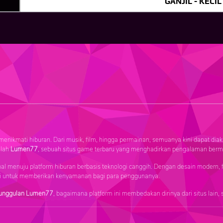
GANJIL - KECIL
nikmati hiburan. Dari musik, film, hingga permainan, semuanya kini dapat diak
alah
Lumen77
, sebuah situs game terbaru yang menghadirkan pengalaman bermai
al menuju platform hiburan berbasis teknologi canggih. Dengan desain modern, fi
usi untuk memberikan kenyamanan bagi para penggunanya.
r unggulan Lumen77
, bagaimana platform ini membedakan dirinya dari situs lain, 