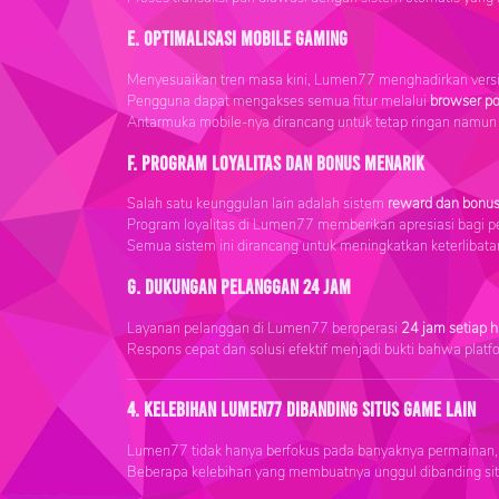
e. Optimalisasi Mobile Gaming
Menyesuaikan tren masa kini, Lumen77 menghadirkan versi
Pengguna dapat mengakses semua fitur melalui
browser po
Antarmuka mobile-nya dirancang untuk tetap ringan namu
f. Program Loyalitas dan Bonus Menarik
Salah satu keunggulan lain adalah sistem
reward dan bonu
Program loyalitas di Lumen77 memberikan apresiasi bagi 
Semua sistem ini dirancang untuk meningkatkan keterliba
g. Dukungan Pelanggan 24 Jam
Layanan pelanggan di Lumen77 beroperasi
24 jam setiap h
Respons cepat dan solusi efektif menjadi bukti bahwa pla
4. Kelebihan Lumen77 Dibanding Situs Game Lain
Lumen77 tidak hanya berfokus pada banyaknya permainan, 
Beberapa kelebihan yang membuatnya unggul dibanding situs