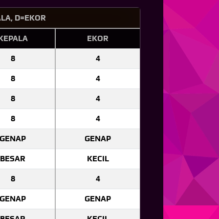
ALA, D=EKOR
KEPALA
EKOR
8
4
8
4
8
4
8
4
GENAP
GENAP
BESAR
KECIL
8
4
GENAP
GENAP
BESAR
KECIL