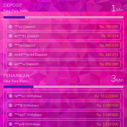
1
DEPOSIT
Min
Rata-Rata Waktu
***us Deposit:
Rp. 780.085
an***91 Deposit:
Rp. 60.019
***na Deposit:
Rp. 840.029
mi44***on44 Deposit:
Rp. 440.071
an***w Deposit:
Rp. 950.089
***in Deposit:
Rp. 850.072
3
PENARIKAN
Min
Rata-Rata Waktu
fa***on Withdraw:
Rp. 11.220.000
li***6 Withdraw:
Rp. 3.050.000
***ra47 Withdraw:
Rp. 2.190.000
***us9 Withdraw:
Rp. 5.510.000