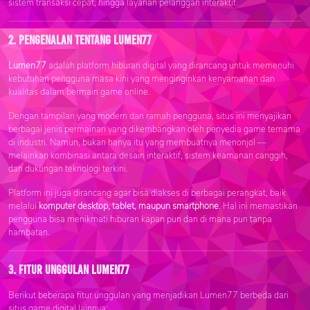
sistem transaksi cepat, hingga layanan pelanggan interaktif.
2. Pengenalan Tentang Lumen77
Lumen77
adalah platform hiburan digital yang dirancang untuk memenuhi
kebutuhan pengguna masa kini yang menginginkan kenyamanan dan
kualitas dalam bermain game online.
Dengan tampilan yang modern dan ramah pengguna, situs ini menyajikan
berbagai jenis permainan yang dikembangkan oleh penyedia game ternama
di industri. Namun, bukan hanya itu yang membuatnya menonjol —
melainkan kombinasi antara desain interaktif, sistem keamanan canggih,
dan dukungan teknologi terkini.
Platform ini juga dirancang agar bisa diakses di berbagai perangkat, baik
melalui
komputer desktop, tablet, maupun smartphone
. Hal ini memastikan
pengguna bisa menikmati hiburan kapan pun dan di mana pun tanpa
hambatan.
3. Fitur Unggulan Lumen77
Berikut beberapa fitur unggulan yang menjadikan Lumen77 berbeda dari
situs game digital lainnya: