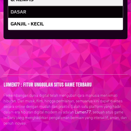
DASAR
GANJIL - KECIL
Lumen77 : Fitur Unggulan Situs Game Terbaru
Perkembangan dunia digital telah mengubah cara manusia menikmati
hiburan. Dari musik, film, hingga permainan, semuanya kini dapat diakses
secara online dengan mudah dan praktis. Salah satu platform yang hadir
dalam era hiburan digital modern ini adalah
Lumen77
, sebuah situs game
terbaru yang menghadirkan pengalaman bermain yang interaktif, aman, dan
penuh inovasi.