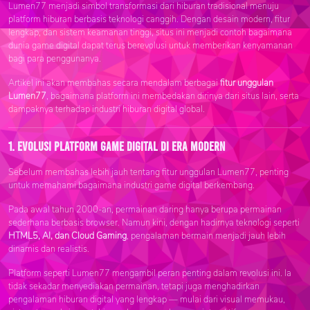
Lumen77 menjadi simbol transformasi dari hiburan tradisional menuju
platform hiburan berbasis teknologi canggih. Dengan desain modern, fitur
lengkap, dan sistem keamanan tinggi, situs ini menjadi contoh bagaimana
dunia game digital dapat terus berevolusi untuk memberikan kenyamanan
bagi para penggunanya.
Artikel ini akan membahas secara mendalam berbagai
fitur unggulan
Lumen77
, bagaimana platform ini membedakan dirinya dari situs lain, serta
dampaknya terhadap industri hiburan digital global.
1. Evolusi Platform Game Digital di Era Modern
Sebelum membahas lebih jauh tentang fitur unggulan Lumen77, penting
untuk memahami bagaimana industri game digital berkembang.
Pada awal tahun 2000-an, permainan daring hanya berupa permainan
sederhana berbasis browser. Namun kini, dengan hadirnya teknologi seperti
HTML5, AI, dan Cloud Gaming
, pengalaman bermain menjadi jauh lebih
dinamis dan realistis.
Platform seperti Lumen77 mengambil peran penting dalam revolusi ini. Ia
tidak sekadar menyediakan permainan, tetapi juga menghadirkan
pengalaman hiburan digital yang lengkap — mulai dari visual memukau,