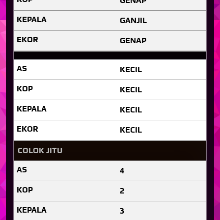
GENAP
GANJIL
GENAP
KECIL
KECIL
KECIL
KECIL
COLOK JITU
4
2
3