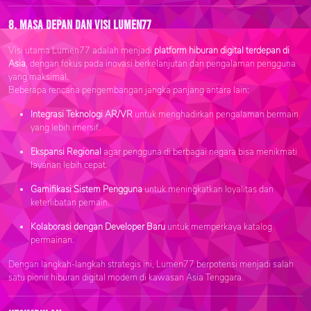
8. Masa Depan dan Visi Lumen77
Visi utama Lumen77 adalah menjadi
platform hiburan digital terdepan di
Asia
, dengan fokus pada inovasi berkelanjutan dan pengalaman pengguna
yang maksimal.
Beberapa rencana pengembangan jangka panjang antara lain:
Integrasi Teknologi AR/VR
untuk menghadirkan pengalaman bermain
yang lebih imersif.
Ekspansi Regional
agar pengguna di berbagai negara bisa menikmati
layanan lebih cepat.
Gamifikasi Sistem Pengguna
untuk meningkatkan loyalitas dan
keterlibatan pemain.
Kolaborasi dengan Developer Baru
untuk memperkaya katalog
permainan.
Dengan langkah-langkah strategis ini, Lumen77 berpotensi menjadi salah
satu pionir hiburan digital modern di kawasan Asia Tenggara.