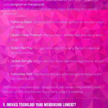
pada
pengalaman menyeluruh
.
Beberapa kelebihan yang membuatnya unggul dibanding situs sejenis
antara lain:
Performa Stabil
: Server global memastikan permainan berjalan tanpa
gangguan.
Desain Visual Premium
: Menggunakan animasi dan efek visual kelas
tinggi.
Sistem Fair Play
: Menggunakan algoritma yang menjamin keadilan
setiap permainan.
Update Berkala
: Konten dan fitur selalu diperbarui agar sesuai dengan
tren terbaru.
Komunitas Aktif
: Mendorong interaksi antar pengguna melalui event
dan forum diskusi.
Kombinasi antara teknologi, transparansi, dan inovasi menjadikan Lumen77
sebagai contoh situs hiburan digital yang unggul di kelasnya.
5. Inovasi Teknologi yang Mendukung Lumen77