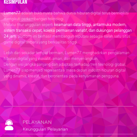
Kesimpulan
Lumen77
adalah bukti nyata bahwa dunia hiburan digital terus berevolusi
mengikuti perkembangan teknologi.
Melalui fitur unggulan seperti
keamanan data tinggi, antarmuka modern,
sistem transaksi cepat, koleksi permainan variatif, dan dukungan pelanggan
24 jam
, platform ini berhasil membangun reputasi sebagai salah satu situs
game digital terbaru yang berkualitas tinggi.
Lebih dari sekadar tempat bermain, Lumen77 menghadirkan pengalaman
hiburan digital yang inovatif, aman, dan menyenangkan.
Dengan visi jangka panjang dan adaptasi terhadap tren teknologi global,
Lumen77 siap menjadi representasi masa depan industri hiburan digital
yang dinamis, kreatif, dan berorientasi pada kenyamanan pengguna.
PELAYANAN
Keunggulan Pelayanan