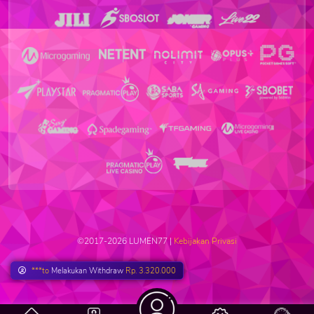
©2017-2026 LUMEN77 |
Kebijakan Privasi