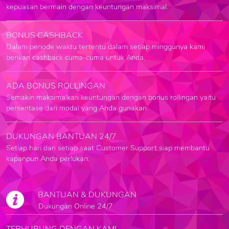
kepuasan bermain dengan keuntungan maksimal.
BONUS CASHBACK
Dalam periode waktu tertentu dalam setiap minggunya kami
berikan cashback cuma-cuma untuk Anda.
ADA BONUS ROLLINGAN
Semakin maksimalkan keuntungan dengan bonus rollingan yaitu
persentase dari modal yang Anda gunakan.
DUKUNGAN BANTUAN 24/7
Setiap hari dan setiap saat Customer Support siap membantu
kapanpun Anda perlukan.
BANTUAN & DUKUNGAN
Dukungan Online 24/7