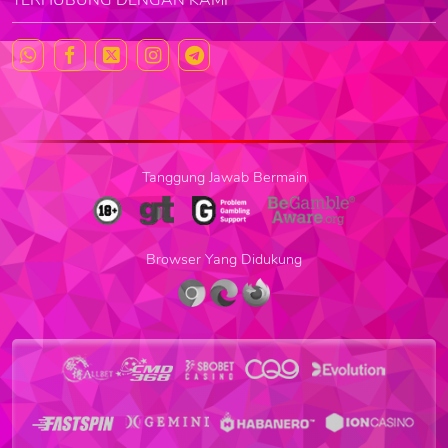
TERHUBUNG DENGAN KAMI
Tanggung Jawab Bermain
Browser Yang Didukung