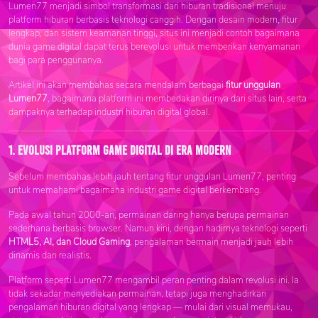
Lumen77 menjadi simbol transformasi dari hiburan tradisional menuju
platform hiburan berbasis teknologi canggih. Dengan desain modern, fitur
lengkap, dan sistem keamanan tinggi, situs ini menjadi contoh bagaimana
dunia game digital dapat terus berevolusi untuk memberikan kenyamanan
bagi para penggunanya.
Artikel ini akan membahas secara mendalam berbagai
fitur unggulan
Lumen77
, bagaimana platform ini membedakan dirinya dari situs lain, serta
dampaknya terhadap industri hiburan digital global.
1. Evolusi Platform Game Digital di Era Modern
Sebelum membahas lebih jauh tentang fitur unggulan Lumen77, penting
untuk memahami bagaimana industri game digital berkembang.
Pada awal tahun 2000-an, permainan daring hanya berupa permainan
sederhana berbasis browser. Namun kini, dengan hadirnya teknologi seperti
HTML5, AI, dan Cloud Gaming
, pengalaman bermain menjadi jauh lebih
dinamis dan realistis.
Platform seperti Lumen77 mengambil peran penting dalam revolusi ini. Ia
tidak sekadar menyediakan permainan, tetapi juga menghadirkan
pengalaman hiburan digital yang lengkap — mulai dari visual memukau,