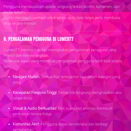
Pengguna mendapatkan update langsung terkait promo, turnamen, dan
berita terbaru.
Hal ini membantu pemain untuk selalu up to date tanpa perlu membuka
situs secara manual.
6. Pengalaman Pengguna di Lumen77
Lumen77 menonjol dalam menciptakan pengalaman pengguna yang
imersif dan menyenangkan.
Beberapa aspek yang membuat pengalaman pengguna lebih baik antara
lain:
Navigasi Mudah:
Semua fitur terorganisir rapi dalam kategori yang
jelas.
Kecepatan Respons Tinggi:
Setiap klik langsung menghasilkan aksi
tanpa delay.
Visual & Audio Berkualitas:
Efek suara dan animasi membuat
permainan terasa hidup.
Komunitas Aktif:
Pengguna dapat berinteraksi dan berbagi
pengalaman.