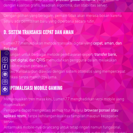
dengan kualitas grafis, keadilan algoritma, dan stabilitas server.
Dengan pilihan yang beragam, pemain tidak akan merasa bosan karena
selalu ada permainan baru yang diperbarui secara rutin.
d. Sistem Transaksi Cepat dan Aman
Lumen77 menyediakan metode transaksi digital yang
cepat, aman, dan
fleksibel
.
x
Dukungan untuk berbagai metode pembayaran seperti
transfer bank,
dompet digital, dan QRIS
memudahkan pengguna dalam melakukan
deposit maupun penarikan.
Proses transaksi pun diawasi dengan sistem otomatis yang mempercepat
verifikasi tanpa menunggu lama.
e. Optimalisasi Mobile Gaming
Menyesuaikan tren masa kini, Lumen77 menghadirkan versi mobile yang
dioptimalkan.
Pengguna dapat mengakses semua fitur melalui
browser ponsel atau
aplikasi resmi
, tanpa kehilangan kualitas tampilan maupun kecepatan
server.
Antarmuka mobile-nya dirancang untuk tetap ringan namun fungsional,