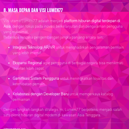
8. Masa Depan dan Visi Lumen77
Visi utama Lumen77 adalah menjadi
platform hiburan digital terdepan di
Asia
, dengan fokus pada inovasi berkelanjutan dan pengalaman pengguna
yang maksimal.
Beberapa rencana pengembangan jangka panjang antara lain:
Integrasi Teknologi AR/VR
untuk menghadirkan pengalaman bermain
yang lebih imersif.
Ekspansi Regional
agar pengguna di berbagai negara bisa menikmati
layanan lebih cepat.
Gamifikasi Sistem Pengguna
untuk meningkatkan loyalitas dan
keterlibatan pemain.
Kolaborasi dengan Developer Baru
untuk memperkaya katalog
permainan.
Dengan langkah-langkah strategis ini, Lumen77 berpotensi menjadi salah
satu pionir hiburan digital modern di kawasan Asia Tenggara.