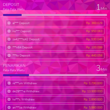
1
DEPOSIT
Min
Rata-Rata Waktu
al*** Deposit:
Rp. 360.029
no*** Deposit:
Rp. 950.063
za42***is42 Deposit:
Rp. 530.046
***ri64 Deposit:
Rp. 100.099
***to Deposit:
Rp. 440.058
3
PENARIKAN
Min
Rata-Rata Waktu
re***um Withdraw:
Rp. 1.790.000
de29***ra Withdraw:
Rp. 13.900.000
ka***c Withdraw:
Rp. 1.890.000
an***za Withdraw:
Rp. 5.980.000