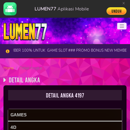
x
LUMEN77
Aplikasi Mobile
Unduh
ER 100% UNTUK GAME SLOT ### PROMO BONUS NEW MEMBER 60 % UN
Home
Detail Angka
Detail Angka
Detail Angka 4197
GAMES
4D