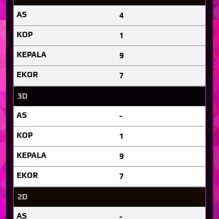
4
1
9
7
3D
-
1
9
7
2D
-