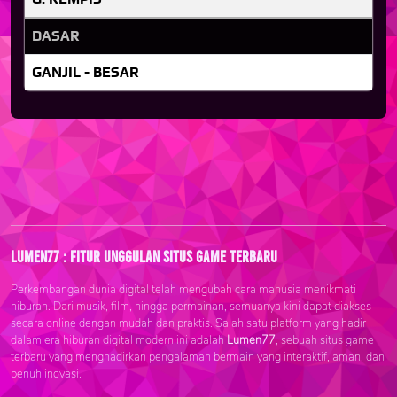
DASAR
GANJIL - BESAR
Lumen77 : Fitur Unggulan Situs Game Terbaru
Perkembangan dunia digital telah mengubah cara manusia menikmati
hiburan. Dari musik, film, hingga permainan, semuanya kini dapat diakses
secara online dengan mudah dan praktis. Salah satu platform yang hadir
dalam era hiburan digital modern ini adalah
Lumen77
, sebuah situs game
terbaru yang menghadirkan pengalaman bermain yang interaktif, aman, dan
penuh inovasi.