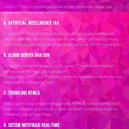
Lumen77 tidak hanya mengandalkan konten permainan, tetapi juga
menerapkan berbagai teknologi mutakhir:
a. Artificial Intelligence (AI)
AI digunakan untuk menganalisis perilaku pengguna dan memberikan
rekomendasi permainan yang sesuai dengan preferensi masing-masing.
Hal ini menciptakan pengalaman yang lebih personal dan menyenangkan.
b. Cloud Server dan CDN
Dengan sistem server berbasis cloud, Lumen77 mampu memberikan
kecepatan akses tinggi tanpa gangguan.
Penggunaan CDN (Content Delivery Network) memastikan performa situs
tetap stabil di berbagai wilayah.
c. Teknologi HTML5
Semua game yang tersedia menggunakan
HTML5
, menjadikannya lebih
ringan, kompatibel di semua perangkat, dan tidak memerlukan instalasi
tambahan seperti Flash Player.
d. Sistem Notifikasi Real-Time