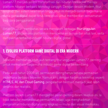
Lumen77 menjadi simbol transformasi dari hiburan tradisional menuju
platform hiburan berbasis teknologi canggih. Dengan desain modern, fitur
lengkap, dan sistem keamanan tinggi, situs ini menjadi contoh bagaimana
dunia game digital dapat terus berevolusi untuk memberikan kenyamanan
bagi para penggunanya.
Artikel ini akan membahas secara mendalam berbagai
fitur unggulan
Lumen77
, bagaimana platform ini membedakan dirinya dari situs lain, serta
dampaknya terhadap industri hiburan digital global.
1. Evolusi Platform Game Digital di Era Modern
Sebelum membahas lebih jauh tentang fitur unggulan Lumen77, penting
untuk memahami bagaimana industri game digital berkembang.
Pada awal tahun 2000-an, permainan daring hanya berupa permainan
sederhana berbasis browser. Namun kini, dengan hadirnya teknologi seperti
HTML5, AI, dan Cloud Gaming
, pengalaman bermain menjadi jauh lebih
dinamis dan realistis.
Platform seperti Lumen77 mengambil peran penting dalam revolusi ini. Ia
tidak sekadar menyediakan permainan, tetapi juga menghadirkan
pengalaman hiburan digital yang lengkap — mulai dari visual memukau,