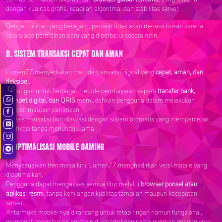
dengan kualitas grafis, keadilan algoritma, dan stabilitas server.
Dengan pilihan yang beragam, pemain tidak akan merasa bosan karena
selalu ada permainan baru yang diperbarui secara rutin.
d. Sistem Transaksi Cepat dan Aman
Lumen77 menyediakan metode transaksi digital yang
cepat, aman, dan
fleksibel
.
x
Dukungan untuk berbagai metode pembayaran seperti
transfer bank,
dompet digital, dan QRIS
memudahkan pengguna dalam melakukan
deposit maupun penarikan.
Proses transaksi pun diawasi dengan sistem otomatis yang mempercepat
verifikasi tanpa menunggu lama.
e. Optimalisasi Mobile Gaming
Menyesuaikan tren masa kini, Lumen77 menghadirkan versi mobile yang
dioptimalkan.
Pengguna dapat mengakses semua fitur melalui
browser ponsel atau
aplikasi resmi
, tanpa kehilangan kualitas tampilan maupun kecepatan
server.
Antarmuka mobile-nya dirancang untuk tetap ringan namun fungsional,