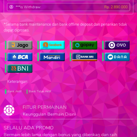
***is Withdraw:
Rp. 2.890.000
*Selama bank maintenance dan bank offline deposit dan penarikan tidak
dapat diproses.
Keterangan:
Bank Aktif
Bank Tidak Aktif
FITUR PERMAINAN
Keunggulan Bermain Disini
SELALU ADA PROMO
Bermain lebih lama dengan bonus yang diberikan dan raih