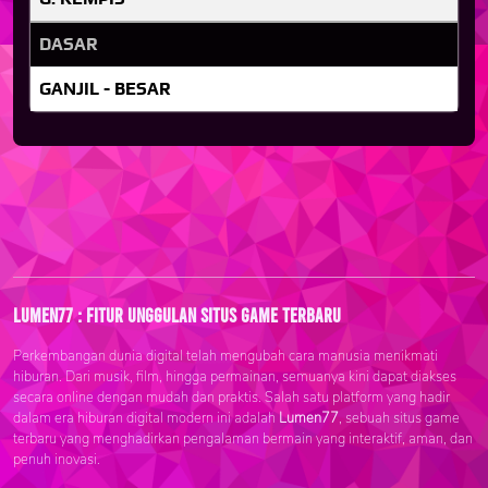
DASAR
GANJIL - BESAR
Lumen77 : Fitur Unggulan Situs Game Terbaru
Perkembangan dunia digital telah mengubah cara manusia menikmati
hiburan. Dari musik, film, hingga permainan, semuanya kini dapat diakses
secara online dengan mudah dan praktis. Salah satu platform yang hadir
dalam era hiburan digital modern ini adalah
Lumen77
, sebuah situs game
terbaru yang menghadirkan pengalaman bermain yang interaktif, aman, dan
penuh inovasi.