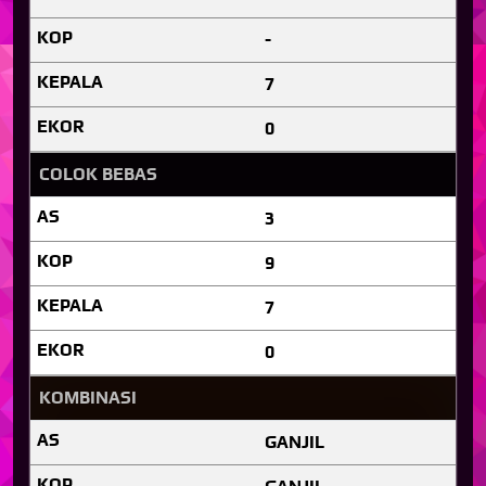
-
7
0
COLOK BEBAS
3
9
7
0
KOMBINASI
GANJIL