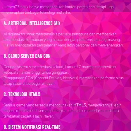
Lumen77 tidak hanya mengandalkan konten permainan, tetapi juga
menerapkan berbagai teknologi mutakhir:
a. Artificial Intelligence (AI)
AI digunakan untuk menganalisis perilaku pengguna dan memberikan
rekomendasi permainan yang sesuai dengan preferensi masing-masing.
Hal ini menciptakan pengalaman yang lebih personal dan menyenangkan.
b. Cloud Server dan CDN
Dengan sistem server berbasis cloud, Lumen77 mampu memberikan
kecepatan akses tinggi tanpa gangguan.
Penggunaan CDN (Content Delivery Network) memastikan performa situs
tetap stabil di berbagai wilayah.
c. Teknologi HTML5
Semua game yang tersedia menggunakan
HTML5
, menjadikannya lebih
ringan, kompatibel di semua perangkat, dan tidak memerlukan instalasi
tambahan seperti Flash Player.
d. Sistem Notifikasi Real-Time