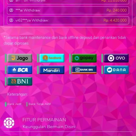
an***on Withdraw:
Rp. 11.010.000
***ai Withdraw:
Rp. 240.000
vi62***za Withdraw:
Rp. 4.420.000
*Selama bank maintenance dan bank offline deposit dan penarikan tidak
dapat diproses.
Keterangan:
Bank Aktif
Bank Tidak Aktif
FITUR PERMAINAN
Keunggulan Bermain Disini