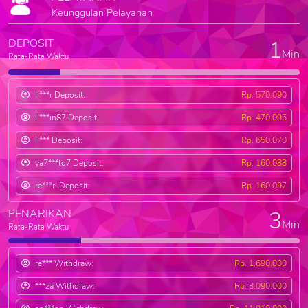
Keunggulan Pelayanan
1
DEPOSIT
Min
Rata-Rata Waktu
li***r Deposit:
Rp. 570.090
li***in87 Deposit:
Rp. 470.095
li*** Deposit:
Rp. 650.070
ya7***to7 Deposit:
Rp. 160.088
re***ri Deposit:
Rp. 160.097
3
PENARIKAN
Min
Rata-Rata Waktu
re*** Withdraw:
Rp. 1.690.000
***za Withdraw:
Rp. 8.090.000