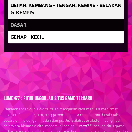
DEPAN: KEMBANG - TENGAH: KEMPIS - BELAKAN
G: KEMPIS
DASAR
GENAP - KECIL
Lumen77 : Fitur Unggulan Situs Game Terbaru
Perkembangan dunia digital telah mengubah cara manusia menikmati
hiburan. Dari musik, film, hingga permainan, semuanya kini dapat diakses
secara online dengan mudah dan praktis. Salah satu platform yang hadir
dalam era hiburan digital modern ini adalah
Lumen77
, sebuah situs game
terbaru yang menghadirkan pengalaman bermain yang interaktif, aman, dan