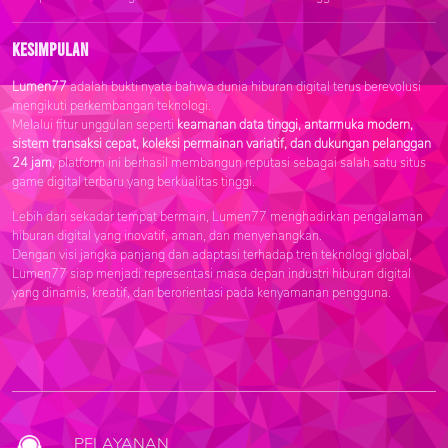
Kesimpulan
Lumen77
adalah bukti nyata bahwa dunia hiburan digital terus berevolusi
mengikuti perkembangan teknologi.
Melalui fitur unggulan seperti
keamanan data tinggi, antarmuka modern,
sistem transaksi cepat, koleksi permainan variatif, dan dukungan pelanggan
24 jam
, platform ini berhasil membangun reputasi sebagai salah satu situs
game digital terbaru yang berkualitas tinggi.
Lebih dari sekadar tempat bermain, Lumen77 menghadirkan pengalaman
hiburan digital yang inovatif, aman, dan menyenangkan.
Dengan visi jangka panjang dan adaptasi terhadap tren teknologi global,
Lumen77 siap menjadi representasi masa depan industri hiburan digital
yang dinamis, kreatif, dan berorientasi pada kenyamanan pengguna.
PELAYANAN