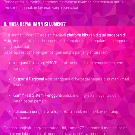
Pendekatan ini membuat pengguna merasa nyaman dan percaya untuk
terus menggunakan layanan yang disediakan.
8. Masa Depan dan Visi Lumen77
Visi utama Lumen77 adalah menjadi
platform hiburan digital terdepan di
Asia
, dengan fokus pada inovasi berkelanjutan dan pengalaman pengguna
yang maksimal.
Beberapa rencana pengembangan jangka panjang antara lain:
Integrasi Teknologi AR/VR
untuk menghadirkan pengalaman bermain
yang lebih imersif.
Ekspansi Regional
agar pengguna di berbagai negara bisa menikmati
layanan lebih cepat.
Gamifikasi Sistem Pengguna
untuk meningkatkan loyalitas dan
keterlibatan pemain.
Kolaborasi dengan Developer Baru
untuk memperkaya katalog
permainan.
Dengan langkah-langkah strategis ini, Lumen77 berpotensi menjadi salah
satu pionir hiburan digital modern di kawasan Asia Tenggara.