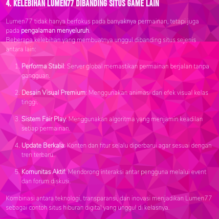
4. Kelebihan Lumen77 Dibanding Situs Game Lain
Lumen77 tidak hanya berfokus pada banyaknya permainan, tetapi juga
pada
pengalaman menyeluruh
.
Beberapa kelebihan yang membuatnya unggul dibanding situs sejenis
antara lain:
Performa Stabil
: Server global memastikan permainan berjalan tanpa
gangguan.
Desain Visual Premium
: Menggunakan animasi dan efek visual kelas
tinggi.
Sistem Fair Play
: Menggunakan algoritma yang menjamin keadilan
setiap permainan.
Update Berkala
: Konten dan fitur selalu diperbarui agar sesuai dengan
tren terbaru.
Komunitas Aktif
: Mendorong interaksi antar pengguna melalui event
dan forum diskusi.
Kombinasi antara teknologi, transparansi, dan inovasi menjadikan Lumen77
sebagai contoh situs hiburan digital yang unggul di kelasnya.