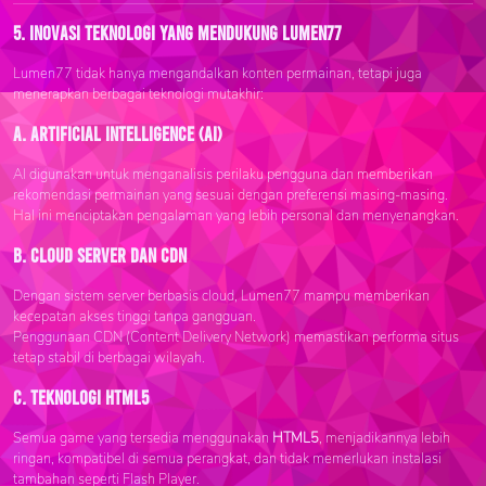
5. Inovasi Teknologi yang Mendukung Lumen77
Lumen77 tidak hanya mengandalkan konten permainan, tetapi juga
menerapkan berbagai teknologi mutakhir:
a. Artificial Intelligence (AI)
AI digunakan untuk menganalisis perilaku pengguna dan memberikan
rekomendasi permainan yang sesuai dengan preferensi masing-masing.
Hal ini menciptakan pengalaman yang lebih personal dan menyenangkan.
b. Cloud Server dan CDN
Dengan sistem server berbasis cloud, Lumen77 mampu memberikan
kecepatan akses tinggi tanpa gangguan.
Penggunaan CDN (Content Delivery Network) memastikan performa situs
tetap stabil di berbagai wilayah.
c. Teknologi HTML5
Semua game yang tersedia menggunakan
HTML5
, menjadikannya lebih
ringan, kompatibel di semua perangkat, dan tidak memerlukan instalasi
tambahan seperti Flash Player.