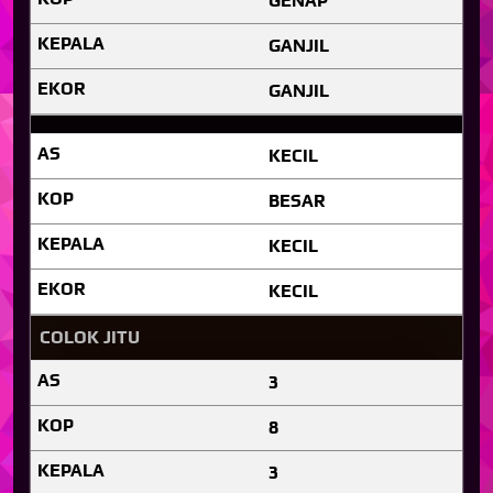
GENAP
GANJIL
GANJIL
KECIL
BESAR
KECIL
KECIL
COLOK JITU
3
8
3