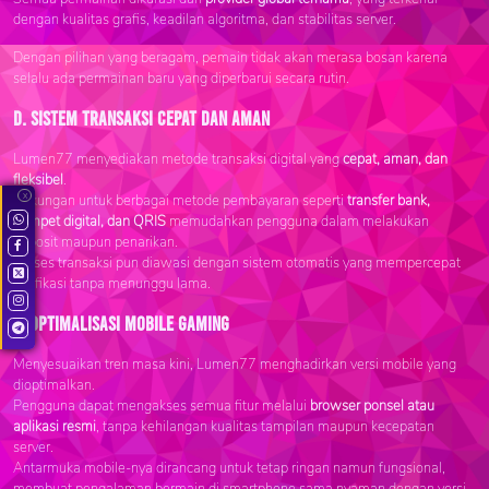
dengan kualitas grafis, keadilan algoritma, dan stabilitas server.
Dengan pilihan yang beragam, pemain tidak akan merasa bosan karena
selalu ada permainan baru yang diperbarui secara rutin.
d. Sistem Transaksi Cepat dan Aman
Lumen77 menyediakan metode transaksi digital yang
cepat, aman, dan
fleksibel
.
x
Dukungan untuk berbagai metode pembayaran seperti
transfer bank,
dompet digital, dan QRIS
memudahkan pengguna dalam melakukan
deposit maupun penarikan.
Proses transaksi pun diawasi dengan sistem otomatis yang mempercepat
verifikasi tanpa menunggu lama.
e. Optimalisasi Mobile Gaming
Menyesuaikan tren masa kini, Lumen77 menghadirkan versi mobile yang
dioptimalkan.
Pengguna dapat mengakses semua fitur melalui
browser ponsel atau
aplikasi resmi
, tanpa kehilangan kualitas tampilan maupun kecepatan
server.
Antarmuka mobile-nya dirancang untuk tetap ringan namun fungsional,