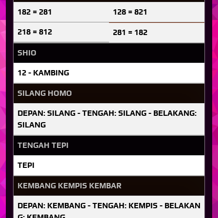
182 = 281
128 = 821
218 = 812
281 = 182
SHIO
12 - KAMBING
SILANG HOMO
DEPAN: SILANG - TENGAH: SILANG - BELAKANG:
SILANG
TENGAH TEPI
TEPI
KEMBANG KEMPIS KEMBAR
DEPAN: KEMBANG - TENGAH: KEMPIS - BELAKAN
G: KEMBANG