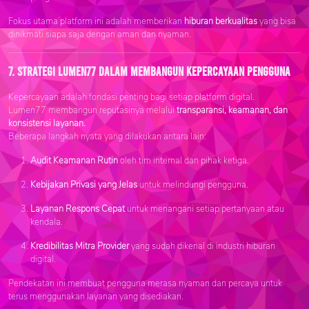
Fokus utama platform ini adalah memberikan
hiburan berkualitas
yang bisa
dinikmati siapa saja dengan aman dan nyaman.
7. Strategi Lumen77 dalam Membangun Kepercayaan Pengguna
Kepercayaan adalah fondasi penting bagi setiap platform digital.
Lumen77 membangun reputasinya melalui
transparansi, keamanan, dan
konsistensi layanan.
Beberapa langkah nyata yang dilakukan antara lain:
Audit Keamanan Rutin
oleh tim internal dan pihak ketiga.
Kebijakan Privasi yang Jelas
untuk melindungi pengguna.
Layanan Respons Cepat
untuk menangani setiap pertanyaan atau
kendala.
Kredibilitas Mitra Provider
yang sudah dikenal di industri hiburan
digital.
Pendekatan ini membuat pengguna merasa nyaman dan percaya untuk
terus menggunakan layanan yang disediakan.