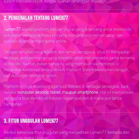
sistem transaksi cepat, hingga layanan pelanggan interaktif.
2. Pengenalan Tentang Lumen77
Lumen77
adalah platform hiburan digital yang dirancang untuk memenuhi
kebutuhan pengguna masa kini yang menginginkan kenyamanan dan
kualitas dalam bermain game online.
Dengan tampilan yang modern dan ramah pengguna, situs ini menyajikan
berbagai jenis permainan yang dikembangkan oleh penyedia game ternama
di industri. Namun, bukan hanya itu yang membuatnya menonjol —
melainkan kombinasi antara desain interaktif, sistem keamanan canggih,
dan dukungan teknologi terkini.
Platform ini juga dirancang agar bisa diakses di berbagai perangkat, baik
melalui
komputer desktop, tablet, maupun smartphone
. Hal ini memastikan
pengguna bisa menikmati hiburan kapan pun dan di mana pun tanpa
hambatan.
3. Fitur Unggulan Lumen77
Berikut beberapa fitur unggulan yang menjadikan Lumen77 berbeda dari
situs game digital lainnya: