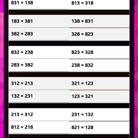
831 = 138
813 = 318
183 = 381
138 = 831
382 = 283
328 = 823
832 = 238
823 = 328
283 = 382
238 = 832
312 = 213
321 = 123
132 = 231
123 = 321
213 = 312
231 = 132
812 = 218
821 = 128