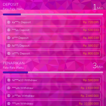
1
DEPOSIT
Min
Rata-Rata Waktu
ka***ri Deposit:
Rp. 720.095
***us Deposit:
Rp. 530.033
el*** Deposit:
Rp. 890.039
fa***j Deposit:
Rp. 590.017
vi***c Deposit:
Rp. 800.029
3
PENARIKAN
Min
Rata-Rata Waktu
fa***la10 Withdraw:
Rp. 590.000
***um Withdraw:
Rp. 2.610.000
jo***as Withdraw:
Rp. 2.440.000
***um Withdraw:
Rp. 10.100.000