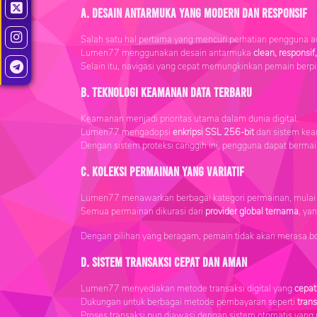
a. Desain Antarmuka yang Modern dan Responsif
Salah satu hal pertama yang mencuri perhatian pengguna ad
Lumen77 menggunakan desain antarmuka
clean, responsif
Selain itu, navigasi yang cepat memungkinkan pemain berpind
b. Teknologi Keamanan Data Terbaru
Keamanan menjadi prioritas utama dalam dunia digital.
Lumen77 mengadopsi
enkripsi SSL 256-bit
dan sistem kea
Dengan sistem proteksi canggih ini, pengguna dapat berma
c. Koleksi Permainan yang Variatif
Lumen77 menawarkan berbagai kategori permainan, mulai dari 
Semua permainan dikurasi dari
provider global ternama
, ya
Dengan pilihan yang beragam, pemain tidak akan merasa bos
d. Sistem Transaksi Cepat dan Aman
Lumen77 menyediakan metode transaksi digital yang
cepat
Dukungan untuk berbagai metode pembayaran seperti
tran
Proses transaksi pun diawasi dengan sistem otomatis yang