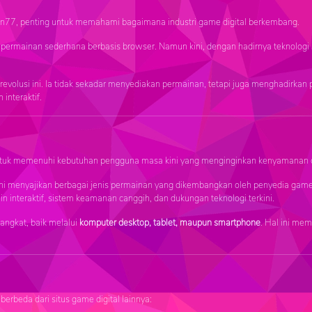
n77, penting untuk memahami bagaimana industri game digital berkembang.
ermainan sederhana berbasis browser. Namun kini, dengan hadirnya teknologi 
volusi ini. Ia tidak sekadar menyediakan permainan, tetapi juga menghadirkan p
interaktif.
 untuk memenuhi kebutuhan pengguna masa kini yang menginginkan kenyamanan d
i menyajikan berbagai jenis permainan yang dikembangkan oleh penyedia game 
interaktif, sistem keamanan canggih, dan dukungan teknologi terkini.
rangkat, baik melalui
komputer desktop, tablet, maupun smartphone
. Hal ini me
rbeda dari situs game digital lainnya: