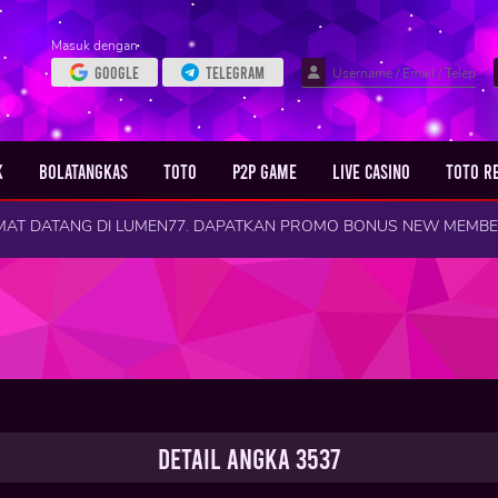
Masuk dengan
Google
Telegram
Username / Email / Telepon
K
BOLATANGKAS
TOTO
P2P GAME
LIVE CASINO
TOTO R
ANG DI LUMEN77. DAPATKAN PROMO BONUS NEW MEMBER 100%
Detail Angka 3537