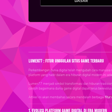
DASAR
Lumen77 : Fitur Unggulan Situs Game Terbaru
Perkembangan dunia digital telah mengubah cara manusia me
platform yang hadir dalam era hiburan digital modern ini ad
Lumen77 menjadi simbol transformasi dari hiburan tradision
contoh bagaimana dunia game digital dapat terus berevol
Artikel ini akan membahas secara mendalam berbagai
fitu
1. Evolusi Platform Game Digital di Era Modern