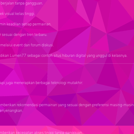
 berjalan tanpa gangguan.
 visual kelas tinggi.
in keadilan setiap permainan.
ar sesuai dengan tren terbaru.
melalui event dan forum diskusi.
adikan Lumen77 sebagai contoh situs hiburan digital yang unggul di kelasnya.
pi juga menerapkan berbagai teknologi mutakhir:
emberikan rekomendasi permainan yang sesuai dengan preferensi masing-masin
menyenangkan.
berikan kecepatan akses tinggi tanpa gangguan.