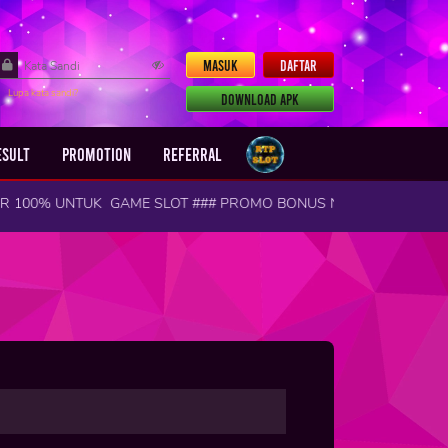
Masuk
Daftar
Kata Sandi
Lupa kata sandi?
Download APK
ESULT
PROMOTION
REFERRAL
 UNTUK GAME SLOT ### PROMO BONUS NEW MEMBER 60 % UNT