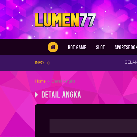
HOT GAME
SLOT
SPORTSBOO
SELAMAT DAT
INFO
Home
Detail Angka
Detail Angka