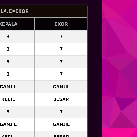
ALA, D=EKOR
KEPALA
EKOR
3
7
3
7
3
7
3
7
GANJIL
GANJIL
KECIL
BESAR
3
7
GANJIL
GANJIL
KECIL
BESAR