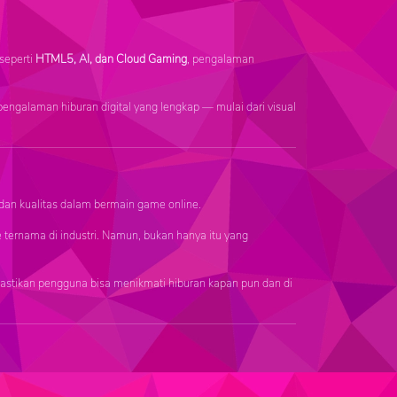
seperti
HTML5, AI, dan Cloud Gaming
, pengalaman
engalaman hiburan digital yang lengkap — mulai dari visual
an kualitas dalam bermain game online.
ternama di industri. Namun, bukan hanya itu yang
mastikan pengguna bisa menikmati hiburan kapan pun dan di