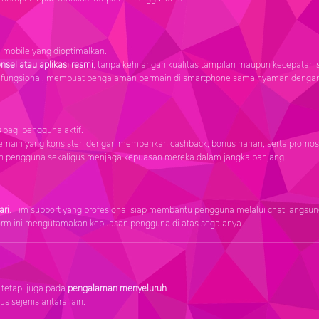
 mobile yang dioptimalkan.
nsel atau aplikasi resmi
, tanpa kehilangan kualitas tampilan maupun kecepatan s
n fungsional, membuat pengalaman bermain di smartphone sama nyaman dengan 
s
bagi pengguna aktif.
pemain yang konsisten dengan memberikan cashback, bonus harian, serta promo
tan pengguna sekaligus menjaga kepuasan mereka dalam jangka panjang.
ari
. Tim support yang profesional siap membantu pengguna melalui chat langsun
tform ini mengutamakan kepuasan pengguna di atas segalanya.
tetapi juga pada
pengalaman menyeluruh
.
 sejenis antara lain: