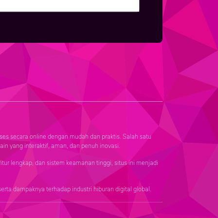
ses secara online dengan mudah dan praktis. Salah satu
n yang interaktif, aman, dan penuh inovasi.
tur lengkap, dan sistem keamanan tinggi, situs ini menjadi
serta dampaknya terhadap industri hiburan digital global.