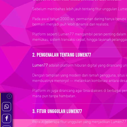
Sebelum membahas lebih jauh tentang fitur unggulan Lume
Pada awal tahun 2000-an, permainan daring hanya berupa p
bermain menjadi jauh lebih dinamis dan realistis.
Platform seperti Lumen77 mengambil peran penting dalam re
memukau, sistem transaksi cepat, hingga layanan pelanggan 
2. Pengenalan Tentang Lumen77
Lumen77
adalah platform hiburan digital yang dirancang
Dengan tampilan yang modern dan ramah pengguna, situs in
membuatnya menonjol — melainkan kombinasi antara desain 
Platform ini juga dirancang agar bisa diakses di berbagai pe
mana pun tanpa hambatan.
x
3. Fitur Unggulan Lumen77
Berikut beberapa fitur unggulan yang menjadikan Lumen77 be