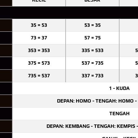
35 = 53
53 = 35
73 = 37
57 = 75
353 = 353
335 = 533
5
375 = 573
537 = 735
5
735 = 537
337 = 733
3
1 - KUDA
DEPAN: HOMO - TENGAH: HOMO 
TENGAH
DEPAN: KEMBANG - TENGAH: KEMPIS 