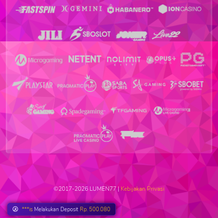
©2017-2026 LUMEN77 |
Kebijakan Privasi
***is
Melakukan Deposit
Rp. 500.080