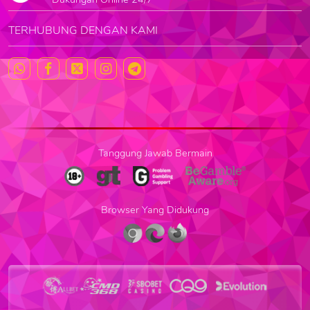
TERHUBUNG DENGAN KAMI
Tanggung Jawab Bermain
Browser Yang Didukung