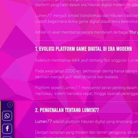
platform yang hadir dalam era hiburan digital modern ini ad
Lumen77 menjadi simbol transformasi dari hiburan tradision
contoh bagaimana dunia game digital dapat terus berevol
Artikel ini akan membahas secara mendalam berbagai
fitu
1. Evolusi Platform Game Digital di Era Modern
Sebelum membahas lebih jauh tentang fitur unggulan Lume
Pada awal tahun 2000-an, permainan daring hanya berupa p
bermain menjadi jauh lebih dinamis dan realistis.
Platform seperti Lumen77 mengambil peran penting dalam re
memukau, sistem transaksi cepat, hingga layanan pelanggan 
x
2. Pengenalan Tentang Lumen77
Lumen77
adalah platform hiburan digital yang dirancang
Dengan tampilan yang modern dan ramah pengguna, situs in