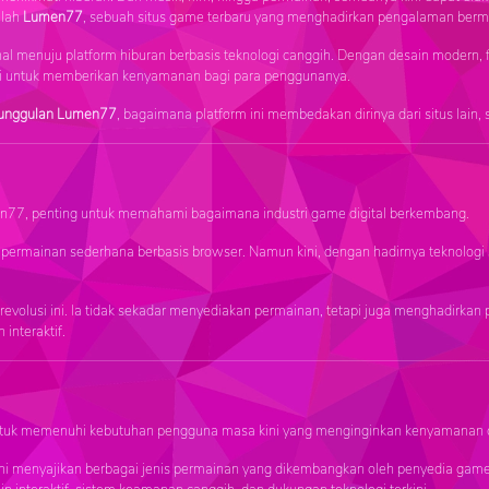
alah
Lumen77
, sebuah situs game terbaru yang menghadirkan pengalaman bermai
al menuju platform hiburan berbasis teknologi canggih. Dengan desain modern, fi
usi untuk memberikan kenyamanan bagi para penggunanya.
r unggulan Lumen77
, bagaimana platform ini membedakan dirinya dari situs lain, 
n77, penting untuk memahami bagaimana industri game digital berkembang.
ermainan sederhana berbasis browser. Namun kini, dengan hadirnya teknologi 
volusi ini. Ia tidak sekadar menyediakan permainan, tetapi juga menghadirkan p
interaktif.
 untuk memenuhi kebutuhan pengguna masa kini yang menginginkan kenyamanan d
i menyajikan berbagai jenis permainan yang dikembangkan oleh penyedia game 