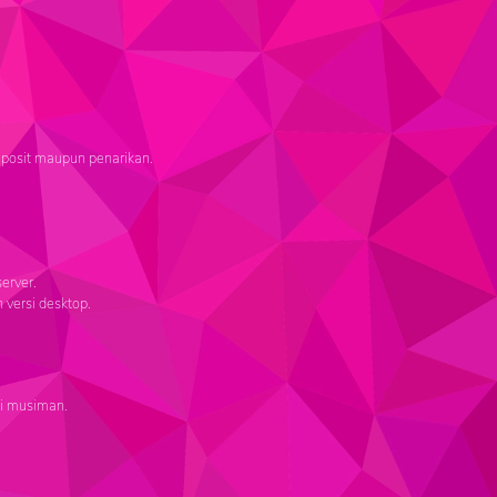
osit maupun penarikan.
erver.
versi desktop.
si musiman.