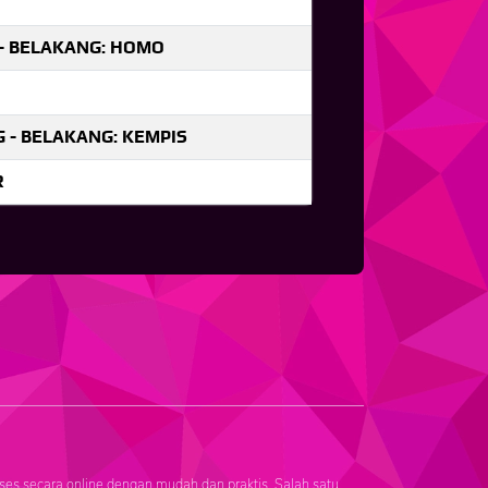
 - BELAKANG: HOMO
 - BELAKANG: KEMPIS
R
ses secara online dengan mudah dan praktis. Salah satu