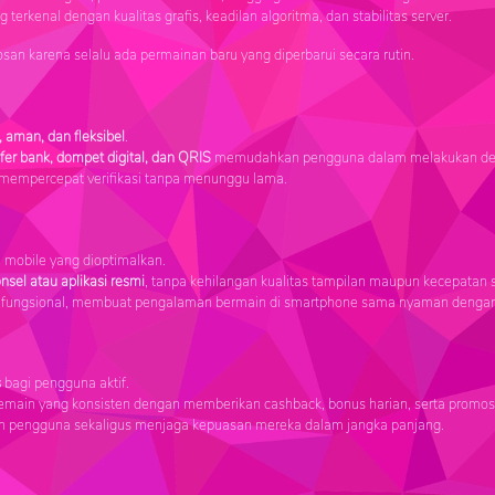
ng terkenal dengan kualitas grafis, keadilan algoritma, dan stabilitas server.
an karena selalu ada permainan baru yang diperbarui secara rutin.
, aman, dan fleksibel
.
sfer bank, dompet digital, dan QRIS
memudahkan pengguna dalam melakukan dep
 mempercepat verifikasi tanpa menunggu lama.
 mobile yang dioptimalkan.
nsel atau aplikasi resmi
, tanpa kehilangan kualitas tampilan maupun kecepatan s
n fungsional, membuat pengalaman bermain di smartphone sama nyaman dengan 
s
bagi pengguna aktif.
pemain yang konsisten dengan memberikan cashback, bonus harian, serta promo
tan pengguna sekaligus menjaga kepuasan mereka dalam jangka panjang.