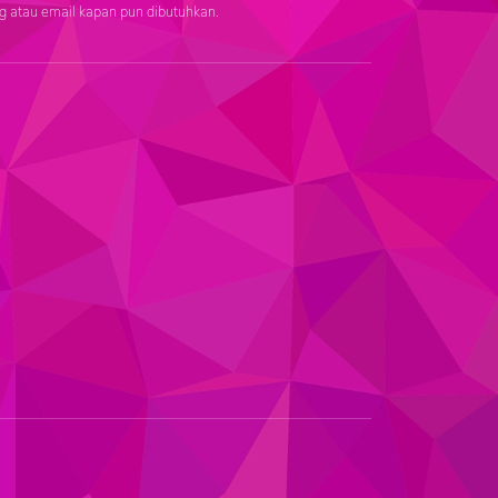
g atau email kapan pun dibutuhkan.