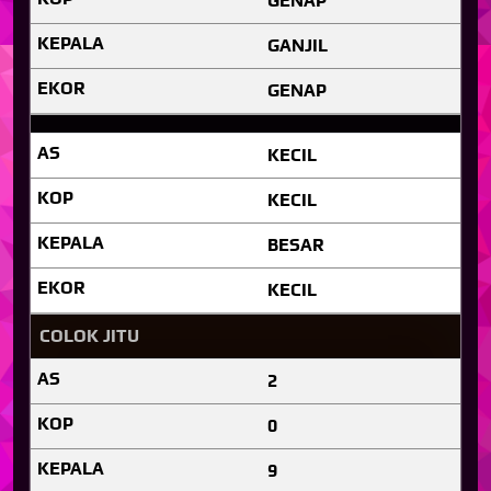
GENAP
GANJIL
GENAP
KECIL
KECIL
BESAR
KECIL
COLOK JITU
2
0
9