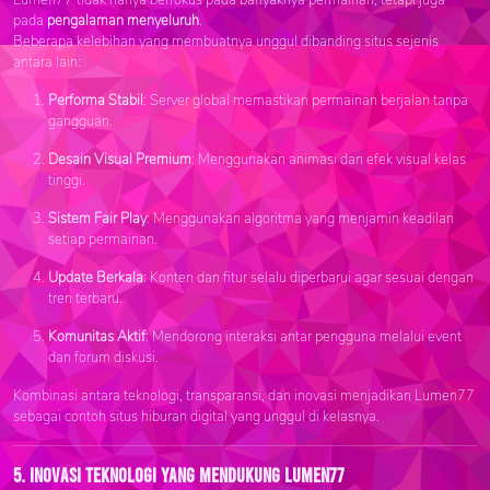
pada
pengalaman menyeluruh
.
Beberapa kelebihan yang membuatnya unggul dibanding situs sejenis
antara lain:
Performa Stabil
: Server global memastikan permainan berjalan tanpa
gangguan.
Desain Visual Premium
: Menggunakan animasi dan efek visual kelas
tinggi.
Sistem Fair Play
: Menggunakan algoritma yang menjamin keadilan
setiap permainan.
Update Berkala
: Konten dan fitur selalu diperbarui agar sesuai dengan
tren terbaru.
Komunitas Aktif
: Mendorong interaksi antar pengguna melalui event
dan forum diskusi.
Kombinasi antara teknologi, transparansi, dan inovasi menjadikan Lumen77
sebagai contoh situs hiburan digital yang unggul di kelasnya.
5. Inovasi Teknologi yang Mendukung Lumen77