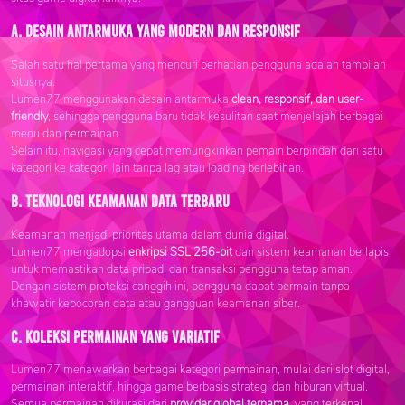
a. Desain Antarmuka yang Modern dan Responsif
Salah satu hal pertama yang mencuri perhatian pengguna adalah tampilan
situsnya.
Lumen77 menggunakan desain antarmuka
clean, responsif, dan user-
friendly
, sehingga pengguna baru tidak kesulitan saat menjelajah berbagai
menu dan permainan.
Selain itu, navigasi yang cepat memungkinkan pemain berpindah dari satu
kategori ke kategori lain tanpa lag atau loading berlebihan.
b. Teknologi Keamanan Data Terbaru
Keamanan menjadi prioritas utama dalam dunia digital.
Lumen77 mengadopsi
enkripsi SSL 256-bit
dan sistem keamanan berlapis
untuk memastikan data pribadi dan transaksi pengguna tetap aman.
Dengan sistem proteksi canggih ini, pengguna dapat bermain tanpa
khawatir kebocoran data atau gangguan keamanan siber.
c. Koleksi Permainan yang Variatif
Lumen77 menawarkan berbagai kategori permainan, mulai dari slot digital,
permainan interaktif, hingga game berbasis strategi dan hiburan virtual.
Semua permainan dikurasi dari
provider global ternama
, yang terkenal