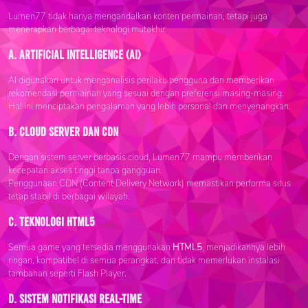
Lumen77 tidak hanya mengandalkan konten permainan, tetapi juga
menerapkan berbagai teknologi mutakhir:
a. Artificial Intelligence (AI)
AI digunakan untuk menganalisis perilaku pengguna dan memberikan
rekomendasi permainan yang sesuai dengan preferensi masing-masing.
Hal ini menciptakan pengalaman yang lebih personal dan menyenangkan.
b. Cloud Server dan CDN
Dengan sistem server berbasis cloud, Lumen77 mampu memberikan
kecepatan akses tinggi tanpa gangguan.
Penggunaan CDN (Content Delivery Network) memastikan performa situs
tetap stabil di berbagai wilayah.
c. Teknologi HTML5
Semua game yang tersedia menggunakan
HTML5
, menjadikannya lebih
ringan, kompatibel di semua perangkat, dan tidak memerlukan instalasi
tambahan seperti Flash Player.
d. Sistem Notifikasi Real-Time