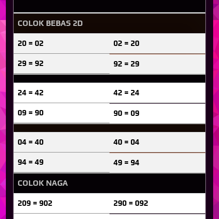
COLOK BEBAS 2D
20 = 02
02 = 20
29 = 92
92 = 29
24 = 42
42 = 24
09 = 90
90 = 09
04 = 40
40 = 04
94 = 49
49 = 94
COLOK NAGA
209 = 902
290 = 092