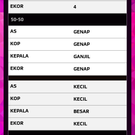
4
50-50
GENAP
GENAP
GANJIL
GENAP
KECIL
KECIL
BESAR
KECIL