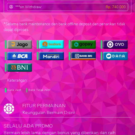
***on Withdraw:
Rp. 740.000
*Selama bank maintenance dan bank offline deposit dan penarikan tidak
dapat diproses.
Keterangan:
Bank Aktif
Bank Tidak Aktif
FITUR PERMAINAN
Keunggulan Bermain Disini
SELALU ADA PROMO
Bermain lebih lama dengan bonus yang diberikan dan raih