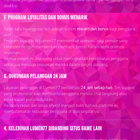
membuat pengalaman bermain di smartphone sama nyaman dengan versi
desktop.
f. Program Loyalitas dan Bonus Menarik
Salah satu keunggulan lain adalah sistem
reward dan bonus
bagi pengguna
aktif.
Program loyalitas di Lumen77 memberikan apresiasi bagi pemain yang
konsisten dengan memberikan cashback, bonus harian, serta promosi
musiman.
Semua sistem ini dirancang untuk meningkatkan keterlibatan pengguna
sekaligus menjaga kepuasan mereka dalam jangka panjang.
g. Dukungan Pelanggan 24 Jam
Layanan pelanggan di Lumen77 beroperasi
24 jam setiap hari
. Tim support
yang profesional siap membantu pengguna melalui chat langsung atau
email kapan pun dibutuhkan.
Respons cepat dan solusi efektif menjadi bukti bahwa platform ini
mengutamakan kepuasan pengguna di atas segalanya.
4. Kelebihan Lumen77 Dibanding Situs Game Lain
Lumen77 tidak hanya berfokus pada banyaknya permainan, tetapi juga