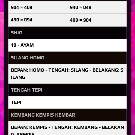
904 = 409
940 = 049
490 = 094
409 = 904
SHIO
10 - AYAM
SILANG HOMO
DEPAN: HOMO - TENGAH: SILANG - BELAKANG: S
ILANG
TENGAH TEPI
TEPI
KEMBANG KEMPIS KEMBAR
DEPAN: KEMPIS - TENGAH: KEMBANG - BELAKAN
G: KEMPIS