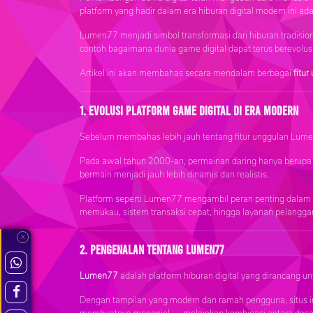
platform yang hadir dalam era hiburan digital modern ini ad
Lumen77 menjadi simbol transformasi dari hiburan tradision
contoh bagaimana dunia game digital dapat terus berevol
Artikel ini akan membahas secara mendalam berbagai
fitu
1. Evolusi Platform Game Digital di Era Modern
Sebelum membahas lebih jauh tentang fitur unggulan Lume
Pada awal tahun 2000-an, permainan daring hanya berupa p
bermain menjadi jauh lebih dinamis dan realistis.
Platform seperti Lumen77 mengambil peran penting dalam re
memukau, sistem transaksi cepat, hingga layanan pelanggan 
x
2. Pengenalan Tentang Lumen77
Lumen77
adalah platform hiburan digital yang dirancang
Dengan tampilan yang modern dan ramah pengguna, situs in