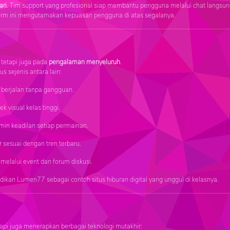
ari
. Tim support yang profesional siap membantu pengguna melalui chat langsun
tform ini mengutamakan kepuasan pengguna di atas segalanya.
tetapi juga pada
pengalaman menyeluruh
.
 sejenis antara lain:
 berjalan tanpa gangguan.
 visual kelas tinggi.
in keadilan setiap permainan.
ar sesuai dengan tren terbaru.
melalui event dan forum diskusi.
adikan Lumen77 sebagai contoh situs hiburan digital yang unggul di kelasnya.
pi juga menerapkan berbagai teknologi mutakhir: