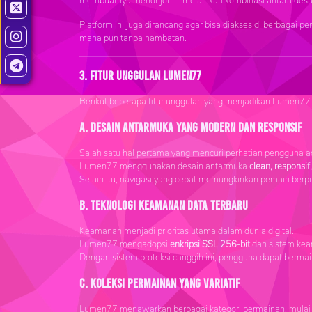
membuatnya menonjol — melainkan kombinasi antara desain 
Platform ini juga dirancang agar bisa diakses di berbagai pe
mana pun tanpa hambatan.
3. Fitur Unggulan Lumen77
Berikut beberapa fitur unggulan yang menjadikan Lumen77 be
a. Desain Antarmuka yang Modern dan Responsif
Salah satu hal pertama yang mencuri perhatian pengguna ad
Lumen77 menggunakan desain antarmuka
clean, responsif
Selain itu, navigasi yang cepat memungkinkan pemain berpind
b. Teknologi Keamanan Data Terbaru
Keamanan menjadi prioritas utama dalam dunia digital.
Lumen77 mengadopsi
enkripsi SSL 256-bit
dan sistem kea
Dengan sistem proteksi canggih ini, pengguna dapat berma
c. Koleksi Permainan yang Variatif
Lumen77 menawarkan berbagai kategori permainan, mulai dari 