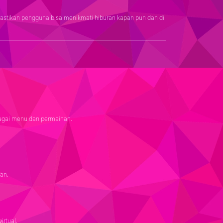
mastikan pengguna bisa menikmati hiburan kapan pun dan di
bagai menu dan permainan.
an.
irtual.