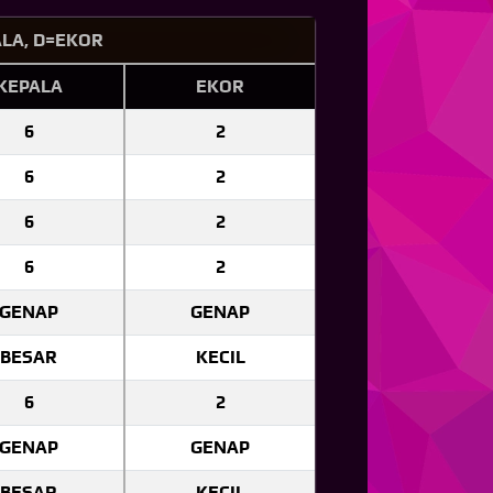
ALA, D=EKOR
KEPALA
EKOR
6
2
6
2
6
2
6
2
GENAP
GENAP
BESAR
KECIL
6
2
GENAP
GENAP
BESAR
KECIL