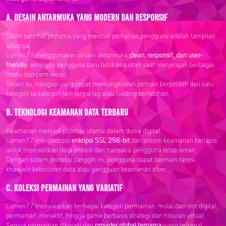
a. Desain Antarmuka yang Modern dan Responsif
Salah satu hal pertama yang mencuri perhatian pengguna adalah tampilan
situsnya.
Lumen77 menggunakan desain antarmuka
clean, responsif, dan user-
friendly
, sehingga pengguna baru tidak kesulitan saat menjelajah berbagai
menu dan permainan.
Selain itu, navigasi yang cepat memungkinkan pemain berpindah dari satu
kategori ke kategori lain tanpa lag atau loading berlebihan.
b. Teknologi Keamanan Data Terbaru
Keamanan menjadi prioritas utama dalam dunia digital.
Lumen77 mengadopsi
enkripsi SSL 256-bit
dan sistem keamanan berlapis
untuk memastikan data pribadi dan transaksi pengguna tetap aman.
Dengan sistem proteksi canggih ini, pengguna dapat bermain tanpa
khawatir kebocoran data atau gangguan keamanan siber.
c. Koleksi Permainan yang Variatif
Lumen77 menawarkan berbagai kategori permainan, mulai dari slot digital,
permainan interaktif, hingga game berbasis strategi dan hiburan virtual.
Semua permainan dikurasi dari
provider global ternama
, yang terkenal