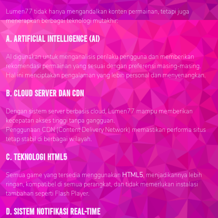
Lumen77 tidak hanya mengandalkan konten permainan, tetapi juga
menerapkan berbagai teknologi mutakhir:
a. Artificial Intelligence (AI)
AI digunakan untuk menganalisis perilaku pengguna dan memberikan
rekomendasi permainan yang sesuai dengan preferensi masing-masing.
Hal ini menciptakan pengalaman yang lebih personal dan menyenangkan.
b. Cloud Server dan CDN
Dengan sistem server berbasis cloud, Lumen77 mampu memberikan
kecepatan akses tinggi tanpa gangguan.
Penggunaan CDN (Content Delivery Network) memastikan performa situs
tetap stabil di berbagai wilayah.
c. Teknologi HTML5
Semua game yang tersedia menggunakan
HTML5
, menjadikannya lebih
ringan, kompatibel di semua perangkat, dan tidak memerlukan instalasi
tambahan seperti Flash Player.
d. Sistem Notifikasi Real-Time