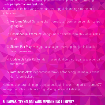
pada
pengalaman menyeluruh
.
Beberapa kelebihan yang membuatnya unggul dibanding situs sejenis
antara lain:
Performa Stabil
: Server global memastikan permainan berjalan tanpa
gangguan.
Desain Visual Premium
: Menggunakan animasi dan efek visual kelas
tinggi.
Sistem Fair Play
: Menggunakan algoritma yang menjamin keadilan
setiap permainan.
Update Berkala
: Konten dan fitur selalu diperbarui agar sesuai dengan
tren terbaru.
Komunitas Aktif
: Mendorong interaksi antar pengguna melalui event
dan forum diskusi.
Kombinasi antara teknologi, transparansi, dan inovasi menjadikan Lumen77
sebagai contoh situs hiburan digital yang unggul di kelasnya.
5. Inovasi Teknologi yang Mendukung Lumen77