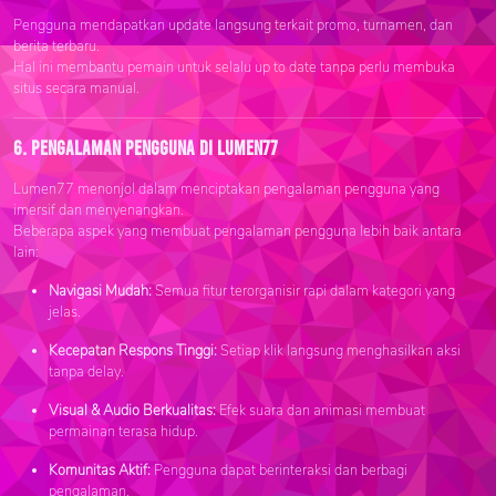
Pengguna mendapatkan update langsung terkait promo, turnamen, dan
berita terbaru.
Hal ini membantu pemain untuk selalu up to date tanpa perlu membuka
situs secara manual.
6. Pengalaman Pengguna di Lumen77
Lumen77 menonjol dalam menciptakan pengalaman pengguna yang
imersif dan menyenangkan.
Beberapa aspek yang membuat pengalaman pengguna lebih baik antara
lain:
Navigasi Mudah:
Semua fitur terorganisir rapi dalam kategori yang
jelas.
Kecepatan Respons Tinggi:
Setiap klik langsung menghasilkan aksi
tanpa delay.
Visual & Audio Berkualitas:
Efek suara dan animasi membuat
permainan terasa hidup.
Komunitas Aktif:
Pengguna dapat berinteraksi dan berbagi
pengalaman.