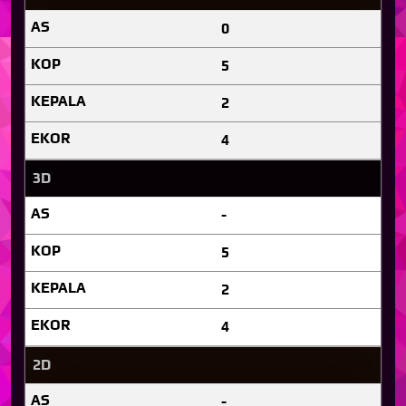
0
5
2
4
3D
-
5
2
4
2D
-