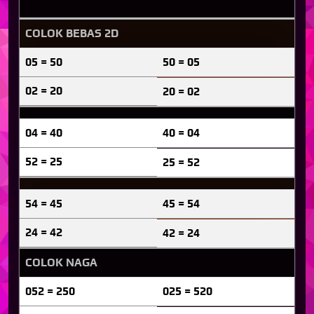
COLOK BEBAS 2D
05 = 50
50 = 05
02 = 20
20 = 02
04 = 40
40 = 04
52 = 25
25 = 52
54 = 45
45 = 54
24 = 42
42 = 24
COLOK NAGA
052 = 250
025 = 520