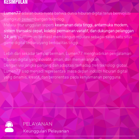
Kesimpulan
Lumen77
adalah bukti nyata bahwa dunia hiburan digital terus berevolusi
mengikuti perkembangan teknologi.
Melalui fitur unggulan seperti
keamanan data tinggi, antarmuka modern,
sistem transaksi cepat, koleksi permainan variatif, dan dukungan pelanggan
24 jam
, platform ini berhasil membangun reputasi sebagai salah satu situs
game digital terbaru yang berkualitas tinggi.
Lebih dari sekadar tempat bermain, Lumen77 menghadirkan pengalaman
hiburan digital yang inovatif, aman, dan menyenangkan.
Dengan visi jangka panjang dan adaptasi terhadap tren teknologi global,
Lumen77 siap menjadi representasi masa depan industri hiburan digital
yang dinamis, kreatif, dan berorientasi pada kenyamanan pengguna.
PELAYANAN
Keunggulan Pelayanan