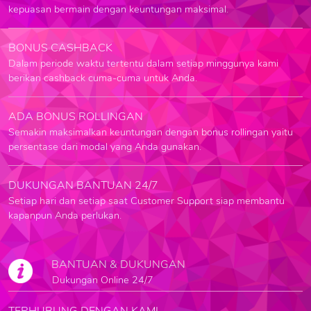
kepuasan bermain dengan keuntungan maksimal.
BONUS CASHBACK
Dalam periode waktu tertentu dalam setiap minggunya kami
berikan cashback cuma-cuma untuk Anda.
ADA BONUS ROLLINGAN
Semakin maksimalkan keuntungan dengan bonus rollingan yaitu
persentase dari modal yang Anda gunakan.
DUKUNGAN BANTUAN 24/7
Setiap hari dan setiap saat Customer Support siap membantu
kapanpun Anda perlukan.
BANTUAN & DUKUNGAN
Dukungan Online 24/7