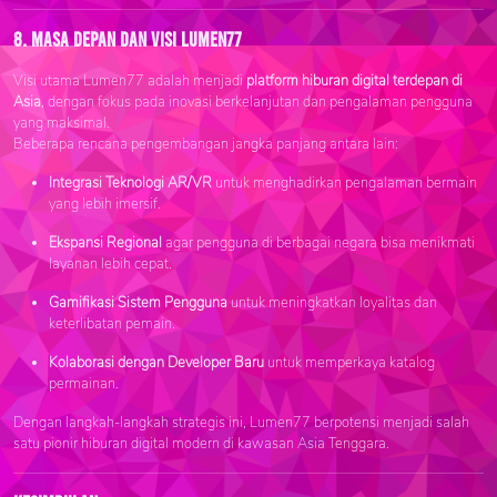
8. Masa Depan dan Visi Lumen77
Visi utama Lumen77 adalah menjadi
platform hiburan digital terdepan di
Asia
, dengan fokus pada inovasi berkelanjutan dan pengalaman pengguna
yang maksimal.
Beberapa rencana pengembangan jangka panjang antara lain:
Integrasi Teknologi AR/VR
untuk menghadirkan pengalaman bermain
yang lebih imersif.
Ekspansi Regional
agar pengguna di berbagai negara bisa menikmati
layanan lebih cepat.
Gamifikasi Sistem Pengguna
untuk meningkatkan loyalitas dan
keterlibatan pemain.
Kolaborasi dengan Developer Baru
untuk memperkaya katalog
permainan.
Dengan langkah-langkah strategis ini, Lumen77 berpotensi menjadi salah
satu pionir hiburan digital modern di kawasan Asia Tenggara.