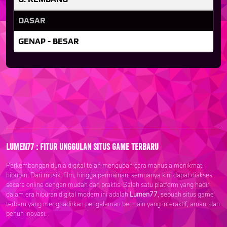
DASAR
GENAP - BESAR
Lumen77 : Fitur Unggulan Situs Game Terbaru
Perkembangan dunia digital telah mengubah cara manusia menikmati
hiburan. Dari musik, film, hingga permainan, semuanya kini dapat diakses
secara online dengan mudah dan praktis. Salah satu platform yang hadir
dalam era hiburan digital modern ini adalah
Lumen77
, sebuah situs game
terbaru yang menghadirkan pengalaman bermain yang interaktif, aman, dan
penuh inovasi.