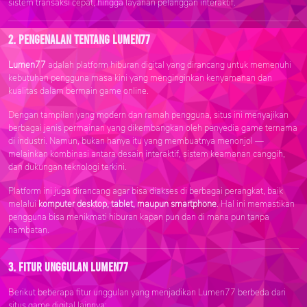
sistem transaksi cepat, hingga layanan pelanggan interaktif.
2. Pengenalan Tentang Lumen77
Lumen77
adalah platform hiburan digital yang dirancang untuk memenuhi
kebutuhan pengguna masa kini yang menginginkan kenyamanan dan
kualitas dalam bermain game online.
Dengan tampilan yang modern dan ramah pengguna, situs ini menyajikan
berbagai jenis permainan yang dikembangkan oleh penyedia game ternama
di industri. Namun, bukan hanya itu yang membuatnya menonjol —
melainkan kombinasi antara desain interaktif, sistem keamanan canggih,
dan dukungan teknologi terkini.
Platform ini juga dirancang agar bisa diakses di berbagai perangkat, baik
melalui
komputer desktop, tablet, maupun smartphone
. Hal ini memastikan
pengguna bisa menikmati hiburan kapan pun dan di mana pun tanpa
hambatan.
3. Fitur Unggulan Lumen77
Berikut beberapa fitur unggulan yang menjadikan Lumen77 berbeda dari
situs game digital lainnya: