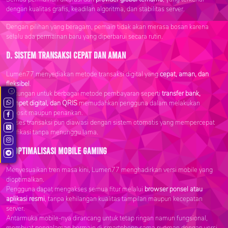
dengan kualitas grafis, keadilan algoritma, dan stabilitas server.
Dengan pilihan yang beragam, pemain tidak akan merasa bosan karena
selalu ada permainan baru yang diperbarui secara rutin.
d. Sistem Transaksi Cepat dan Aman
Lumen77 menyediakan metode transaksi digital yang
cepat, aman, dan
fleksibel
.
x
Dukungan untuk berbagai metode pembayaran seperti
transfer bank,
dompet digital, dan QRIS
memudahkan pengguna dalam melakukan
deposit maupun penarikan.
Proses transaksi pun diawasi dengan sistem otomatis yang mempercepat
verifikasi tanpa menunggu lama.
e. Optimalisasi Mobile Gaming
Menyesuaikan tren masa kini, Lumen77 menghadirkan versi mobile yang
dioptimalkan.
Pengguna dapat mengakses semua fitur melalui
browser ponsel atau
aplikasi resmi
, tanpa kehilangan kualitas tampilan maupun kecepatan
server.
Antarmuka mobile-nya dirancang untuk tetap ringan namun fungsional,