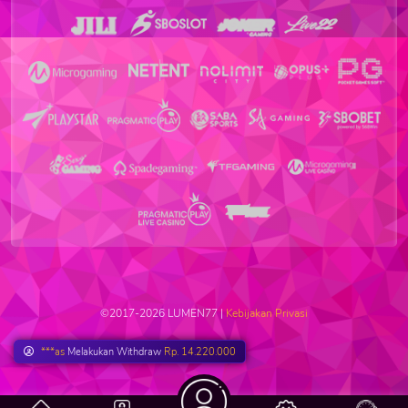
©2017-2026 LUMEN77 |
Kebijakan Privasi
***as
Melakukan Withdraw
Rp. 14.220.000