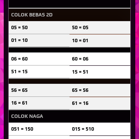
COLOK BEBAS 2D
05 = 50
50 = 05
01 = 10
10 = 01
06 = 60
60 = 06
51 = 15
15 = 51
56 = 65
65 = 56
16 = 61
61 = 16
COLOK NAGA
051 = 150
015 = 510