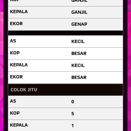
GANJIL
GANJIL
GENAP
KECIL
BESAR
KECIL
BESAR
COLOK JITU
0
5
1