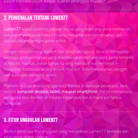
sistem transaksi cepat, hingga layanan pelanggan interaktif.
2. Pengenalan Tentang Lumen77
Lumen77
adalah platform hiburan digital yang dirancang untuk memenuhi
kebutuhan pengguna masa kini yang menginginkan kenyamanan dan
kualitas dalam bermain game online.
Dengan tampilan yang modern dan ramah pengguna, situs ini menyajikan
berbagai jenis permainan yang dikembangkan oleh penyedia game ternama
di industri. Namun, bukan hanya itu yang membuatnya menonjol —
melainkan kombinasi antara desain interaktif, sistem keamanan canggih,
dan dukungan teknologi terkini.
Platform ini juga dirancang agar bisa diakses di berbagai perangkat, baik
melalui
komputer desktop, tablet, maupun smartphone
. Hal ini memastikan
pengguna bisa menikmati hiburan kapan pun dan di mana pun tanpa
hambatan.
3. Fitur Unggulan Lumen77
Berikut beberapa fitur unggulan yang menjadikan Lumen77 berbeda dari
situs game digital lainnya: