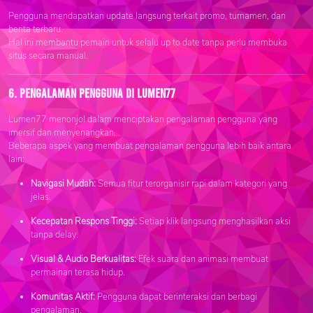
Pengguna mendapatkan update langsung terkait promo, turnamen, dan
berita terbaru.
Hal ini membantu pemain untuk selalu up to date tanpa perlu membuka
situs secara manual.
6. Pengalaman Pengguna di Lumen77
Lumen77 menonjol dalam menciptakan pengalaman pengguna yang
imersif dan menyenangkan.
Beberapa aspek yang membuat pengalaman pengguna lebih baik antara
lain:
Navigasi Mudah:
Semua fitur terorganisir rapi dalam kategori yang
jelas.
Kecepatan Respons Tinggi:
Setiap klik langsung menghasilkan aksi
tanpa delay.
Visual & Audio Berkualitas:
Efek suara dan animasi membuat
permainan terasa hidup.
Komunitas Aktif:
Pengguna dapat berinteraksi dan berbagi
pengalaman.