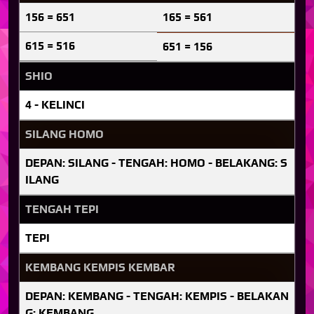
156 = 651
165 = 561
615 = 516
651 = 156
SHIO
4 - KELINCI
SILANG HOMO
DEPAN: SILANG - TENGAH: HOMO - BELAKANG: S
ILANG
TENGAH TEPI
TEPI
KEMBANG KEMPIS KEMBAR
DEPAN: KEMBANG - TENGAH: KEMPIS - BELAKAN
G: KEMBANG