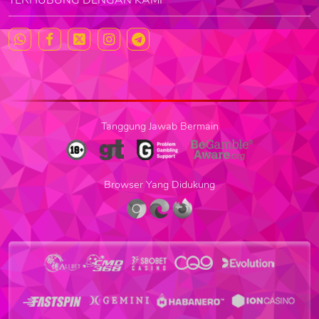
TERHUBUNG DENGAN KAMI
Tanggung Jawab Bermain
Browser Yang Didukung