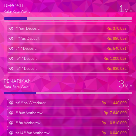
1
DEPOSIT
Min
Rata-Rata Waktu
***um Deposit:
Rp. 370.023
li***us Deposit:
Rp. 880.098
ti*** Deposit:
Rp. 540.031
re*** Deposit:
Rp. 1.000.093
ra*** Deposit:
Rp. 830.082
3
PENARIKAN
Min
Rata-Rata Waktu
za***na Withdraw:
Rp. 11.440.000
***um Withdraw:
Rp. 7.640.000
***in Withdraw:
Rp. 10.810.000
za14***on Withdraw:
Rp. 10.040.000