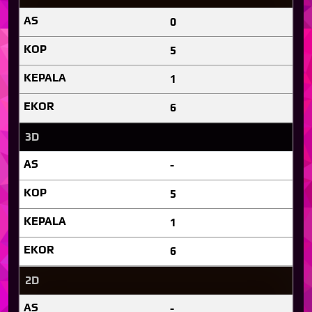
0
5
1
6
3D
-
5
1
6
2D
-