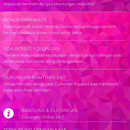
kepuasan bermain dengan keuntungan maksimal.
BONUS CASHBACK
Dalam periode waktu tertentu dalam setiap minggunya kami
berikan cashback cuma-cuma untuk Anda.
ADA BONUS ROLLINGAN
Semakin maksimalkan keuntungan dengan bonus rollingan yaitu
persentase dari modal yang Anda gunakan.
DUKUNGAN BANTUAN 24/7
Setiap hari dan setiap saat Customer Support siap membantu
kapanpun Anda perlukan.
BANTUAN & DUKUNGAN
Dukungan Online 24/7