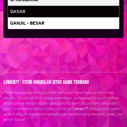
DASAR
GANJIL - BESAR
Lumen77 : Fitur Unggulan Situs Game Terbaru
Perkembangan dunia digital telah mengubah cara manusia menikmati
hiburan. Dari musik, film, hingga permainan, semuanya kini dapat diakses
secara online dengan mudah dan praktis. Salah satu platform yang hadir
dalam era hiburan digital modern ini adalah
Lumen77
, sebuah situs game
terbaru yang menghadirkan pengalaman bermain yang interaktif, aman, dan
penuh inovasi.