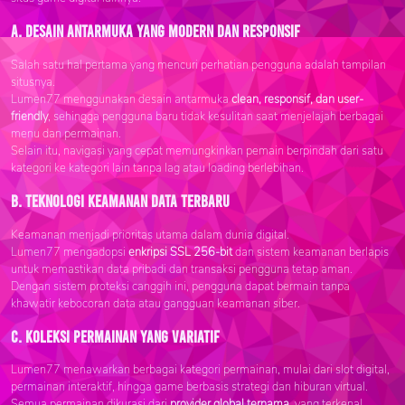
a. Desain Antarmuka yang Modern dan Responsif
Salah satu hal pertama yang mencuri perhatian pengguna adalah tampilan
situsnya.
Lumen77 menggunakan desain antarmuka
clean, responsif, dan user-
friendly
, sehingga pengguna baru tidak kesulitan saat menjelajah berbagai
menu dan permainan.
Selain itu, navigasi yang cepat memungkinkan pemain berpindah dari satu
kategori ke kategori lain tanpa lag atau loading berlebihan.
b. Teknologi Keamanan Data Terbaru
Keamanan menjadi prioritas utama dalam dunia digital.
Lumen77 mengadopsi
enkripsi SSL 256-bit
dan sistem keamanan berlapis
untuk memastikan data pribadi dan transaksi pengguna tetap aman.
Dengan sistem proteksi canggih ini, pengguna dapat bermain tanpa
khawatir kebocoran data atau gangguan keamanan siber.
c. Koleksi Permainan yang Variatif
Lumen77 menawarkan berbagai kategori permainan, mulai dari slot digital,
permainan interaktif, hingga game berbasis strategi dan hiburan virtual.
Semua permainan dikurasi dari
provider global ternama
, yang terkenal