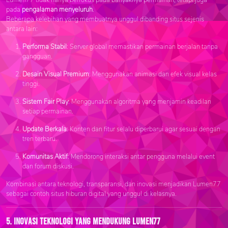
pada
pengalaman menyeluruh
.
Beberapa kelebihan yang membuatnya unggul dibanding situs sejenis
antara lain:
Performa Stabil
: Server global memastikan permainan berjalan tanpa
gangguan.
Desain Visual Premium
: Menggunakan animasi dan efek visual kelas
tinggi.
Sistem Fair Play
: Menggunakan algoritma yang menjamin keadilan
setiap permainan.
Update Berkala
: Konten dan fitur selalu diperbarui agar sesuai dengan
tren terbaru.
Komunitas Aktif
: Mendorong interaksi antar pengguna melalui event
dan forum diskusi.
Kombinasi antara teknologi, transparansi, dan inovasi menjadikan Lumen77
sebagai contoh situs hiburan digital yang unggul di kelasnya.
5. Inovasi Teknologi yang Mendukung Lumen77