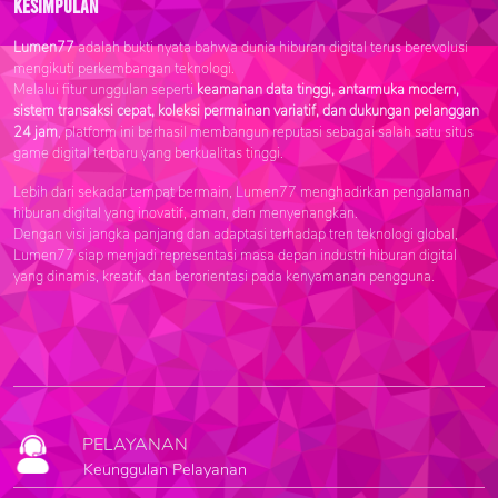
Kesimpulan
Lumen77
adalah bukti nyata bahwa dunia hiburan digital terus berevolusi
mengikuti perkembangan teknologi.
Melalui fitur unggulan seperti
keamanan data tinggi, antarmuka modern,
sistem transaksi cepat, koleksi permainan variatif, dan dukungan pelanggan
24 jam
, platform ini berhasil membangun reputasi sebagai salah satu situs
game digital terbaru yang berkualitas tinggi.
Lebih dari sekadar tempat bermain, Lumen77 menghadirkan pengalaman
hiburan digital yang inovatif, aman, dan menyenangkan.
Dengan visi jangka panjang dan adaptasi terhadap tren teknologi global,
Lumen77 siap menjadi representasi masa depan industri hiburan digital
yang dinamis, kreatif, dan berorientasi pada kenyamanan pengguna.
PELAYANAN
Keunggulan Pelayanan