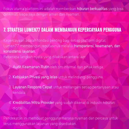
Fokus utama platform ini adalah memberikan
hiburan berkualitas
yang bisa
dinikmati siapa saja dengan aman dan nyaman.
7. Strategi Lumen77 dalam Membangun Kepercayaan Pengguna
Kepercayaan adalah fondasi penting bagi setiap platform digital.
Lumen77 membangun reputasinya melalui
transparansi, keamanan, dan
konsistensi layanan.
Beberapa langkah nyata yang dilakukan antara lain:
Audit Keamanan Rutin
oleh tim internal dan pihak ketiga.
Kebijakan Privasi yang Jelas
untuk melindungi pengguna.
Layanan Respons Cepat
untuk menangani setiap pertanyaan atau
kendala.
Kredibilitas Mitra Provider
yang sudah dikenal di industri hiburan
digital.
Pendekatan ini membuat pengguna merasa nyaman dan percaya untuk
terus menggunakan layanan yang disediakan.