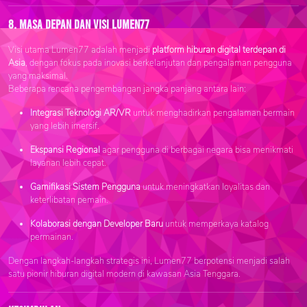
8. Masa Depan dan Visi Lumen77
Visi utama Lumen77 adalah menjadi
platform hiburan digital terdepan di
Asia
, dengan fokus pada inovasi berkelanjutan dan pengalaman pengguna
yang maksimal.
Beberapa rencana pengembangan jangka panjang antara lain:
Integrasi Teknologi AR/VR
untuk menghadirkan pengalaman bermain
yang lebih imersif.
Ekspansi Regional
agar pengguna di berbagai negara bisa menikmati
layanan lebih cepat.
Gamifikasi Sistem Pengguna
untuk meningkatkan loyalitas dan
keterlibatan pemain.
Kolaborasi dengan Developer Baru
untuk memperkaya katalog
permainan.
Dengan langkah-langkah strategis ini, Lumen77 berpotensi menjadi salah
satu pionir hiburan digital modern di kawasan Asia Tenggara.