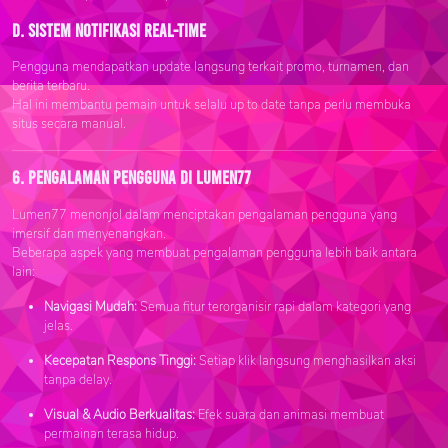
d. Sistem Notifikasi Real-Time
Pengguna mendapatkan update langsung terkait promo, turnamen, dan
berita terbaru.
Hal ini membantu pemain untuk selalu up to date tanpa perlu membuka
situs secara manual.
6. Pengalaman Pengguna di Lumen77
Lumen77 menonjol dalam menciptakan pengalaman pengguna yang
imersif dan menyenangkan.
Beberapa aspek yang membuat pengalaman pengguna lebih baik antara
lain:
Navigasi Mudah:
Semua fitur terorganisir rapi dalam kategori yang
jelas.
Kecepatan Respons Tinggi:
Setiap klik langsung menghasilkan aksi
tanpa delay.
Visual & Audio Berkualitas:
Efek suara dan animasi membuat
permainan terasa hidup.