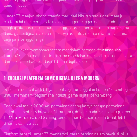
penuh inovasi.
Lumen77 menjadi simbol transformasi dari hiburan tradisional menuju
platform hiburan berbasis teknologi canggih. Dengan desain modern, fitur
lengkap, dan sistem keamanan tinggi, situs ini menjadi contoh bagaimana
dunia game digital dapat terus berevolusi untuk memberikan kenyamanan
bagi para penggunanya.
Artikel ini akan membahas secara mendalam berbagai
fitur unggulan
Lumen77
, bagaimana platform ini membedakan dirinya dari situs lain, serta
dampaknya terhadap industri hiburan digital global.
1. Evolusi Platform Game Digital di Era Modern
Sebelum membahas lebih jauh tentang fitur unggulan Lumen77, penting
untuk memahami bagaimana industri game digital berkembang.
Pada awal tahun 2000-an, permainan daring hanya berupa permainan
sederhana berbasis browser. Namun kini, dengan hadirnya teknologi seperti
HTML5, AI, dan Cloud Gaming
, pengalaman bermain menjadi jauh lebih
dinamis dan realistis.
Platform seperti Lumen77 mengambil peran penting dalam revolusi ini. Ia