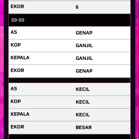
6
50-50
GENAP
GANJIL
GANJIL
GENAP
KECIL
KECIL
KECIL
BESAR