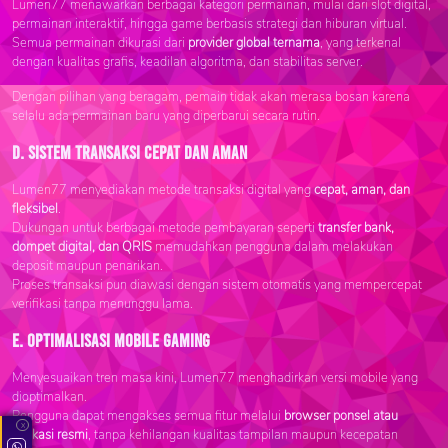
Lumen77 menawarkan berbagai kategori permainan, mulai dari slot digital,
permainan interaktif, hingga game berbasis strategi dan hiburan virtual.
Semua permainan dikurasi dari
provider global ternama
, yang terkenal
dengan kualitas grafis, keadilan algoritma, dan stabilitas server.
Dengan pilihan yang beragam, pemain tidak akan merasa bosan karena
selalu ada permainan baru yang diperbarui secara rutin.
d. Sistem Transaksi Cepat dan Aman
Lumen77 menyediakan metode transaksi digital yang
cepat, aman, dan
fleksibel
.
Dukungan untuk berbagai metode pembayaran seperti
transfer bank,
dompet digital, dan QRIS
memudahkan pengguna dalam melakukan
deposit maupun penarikan.
Proses transaksi pun diawasi dengan sistem otomatis yang mempercepat
verifikasi tanpa menunggu lama.
e. Optimalisasi Mobile Gaming
Menyesuaikan tren masa kini, Lumen77 menghadirkan versi mobile yang
dioptimalkan.
Pengguna dapat mengakses semua fitur melalui
browser ponsel atau
x
aplikasi resmi
, tanpa kehilangan kualitas tampilan maupun kecepatan