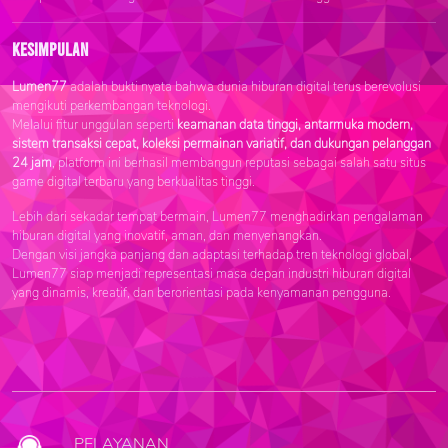
Kesimpulan
Lumen77
adalah bukti nyata bahwa dunia hiburan digital terus berevolusi
mengikuti perkembangan teknologi.
Melalui fitur unggulan seperti
keamanan data tinggi, antarmuka modern,
sistem transaksi cepat, koleksi permainan variatif, dan dukungan pelanggan
24 jam
, platform ini berhasil membangun reputasi sebagai salah satu situs
game digital terbaru yang berkualitas tinggi.
Lebih dari sekadar tempat bermain, Lumen77 menghadirkan pengalaman
hiburan digital yang inovatif, aman, dan menyenangkan.
Dengan visi jangka panjang dan adaptasi terhadap tren teknologi global,
Lumen77 siap menjadi representasi masa depan industri hiburan digital
yang dinamis, kreatif, dan berorientasi pada kenyamanan pengguna.
PELAYANAN