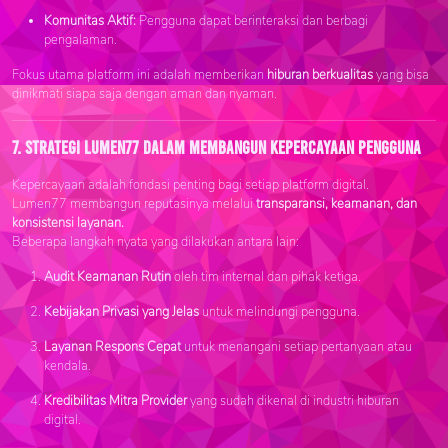
Komunitas Aktif:
Pengguna dapat berinteraksi dan berbagi
pengalaman.
Fokus utama platform ini adalah memberikan
hiburan berkualitas
yang bisa
dinikmati siapa saja dengan aman dan nyaman.
7. Strategi Lumen77 dalam Membangun Kepercayaan Pengguna
Kepercayaan adalah fondasi penting bagi setiap platform digital.
Lumen77 membangun reputasinya melalui
transparansi, keamanan, dan
konsistensi layanan.
Beberapa langkah nyata yang dilakukan antara lain:
Audit Keamanan Rutin
oleh tim internal dan pihak ketiga.
Kebijakan Privasi yang Jelas
untuk melindungi pengguna.
Layanan Respons Cepat
untuk menangani setiap pertanyaan atau
kendala.
Kredibilitas Mitra Provider
yang sudah dikenal di industri hiburan
digital.