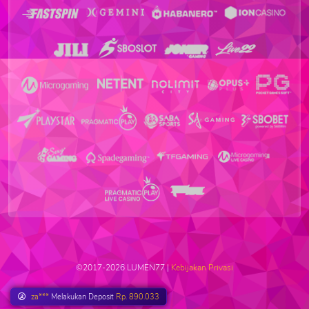
©2017-2026 LUMEN77 |
Kebijakan Privasi
za***
Melakukan Deposit
Rp. 890.033