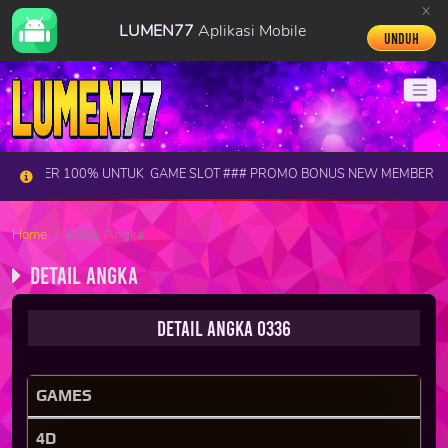
x
LUMEN77
Aplikasi Mobile
Unduh
R 100% UNTUK GAME SLOT ### PROMO BONUS NEW MEMBER 60 % UNT
Home
Detail Angka
Detail Angka
Detail Angka 0336
GAMES
4D