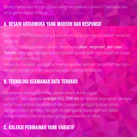
Berikut beberapa fitur unggulan yang menjadikan Lumen77 berbeda dari
situs game digital lainnya:
a. Desain Antarmuka yang Modern dan Responsif
Salah satu hal pertama yang mencuri perhatian pengguna adalah tampilan
situsnya.
Lumen77 menggunakan desain antarmuka
clean, responsif, dan user-
friendly
, sehingga pengguna baru tidak kesulitan saat menjelajah berbagai
menu dan permainan.
Selain itu, navigasi yang cepat memungkinkan pemain berpindah dari satu
kategori ke kategori lain tanpa lag atau loading berlebihan.
b. Teknologi Keamanan Data Terbaru
Keamanan menjadi prioritas utama dalam dunia digital.
Lumen77 mengadopsi
enkripsi SSL 256-bit
dan sistem keamanan berlapis
untuk memastikan data pribadi dan transaksi pengguna tetap aman.
Dengan sistem proteksi canggih ini, pengguna dapat bermain tanpa
khawatir kebocoran data atau gangguan keamanan siber.
c. Koleksi Permainan yang Variatif