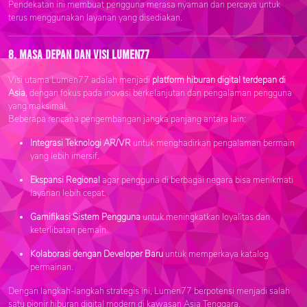
Pendekatan ini membuat pengguna merasa nyaman dan percaya untuk
terus menggunakan layanan yang disediakan.
8. Masa Depan dan Visi Lumen77
Visi utama Lumen77 adalah menjadi
platform hiburan digital terdepan di
Asia
, dengan fokus pada inovasi berkelanjutan dan pengalaman pengguna
yang maksimal.
Beberapa rencana pengembangan jangka panjang antara lain:
Integrasi Teknologi AR/VR
untuk menghadirkan pengalaman bermain
yang lebih imersif.
Ekspansi Regional
agar pengguna di berbagai negara bisa menikmati
layanan lebih cepat.
Gamifikasi Sistem Pengguna
untuk meningkatkan loyalitas dan
keterlibatan pemain.
Kolaborasi dengan Developer Baru
untuk memperkaya katalog
permainan.
Dengan langkah-langkah strategis ini, Lumen77 berpotensi menjadi salah
satu pionir hiburan digital modern di kawasan Asia Tenggara.