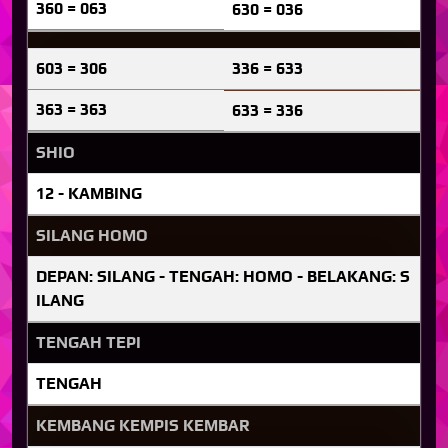
360 = 063
630 = 036
603 = 306
336 = 633
363 = 363
633 = 336
SHIO
12 - KAMBING
SILANG HOMO
DEPAN: SILANG - TENGAH: HOMO - BELAKANG: S
ILANG
TENGAH TEPI
TENGAH
KEMBANG KEMPIS KEMBAR